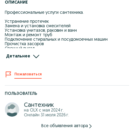
ОПИСАНИЕ
Профессиональные услуги сантехника.
Устранение протечек
Замена и установка смесителей
Установка унитазов, раковин и ванн
Монтаж и ремонт труб
Подключение стиральных и посудомоечных машин
Прочистка засоров
Срочный выезд
Детальнее
Работаю аккуратно, качественно и с гарантией. Использую
профессиональный инструмент. Выезд в день обращения.
Звоните или пишите — быстро решу любые сантехнические
Пожаловаться
проблемы.
ПОЛЬЗОВАТЕЛЬ
Сантехник
на OLX с
мая 2024 г.
Онлайн 31 июля 2026 г.
Все объявления автора