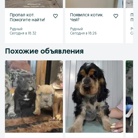
Пропал кот.
Появился котик.
Пот
Помогите найти!
Чей?
Пом
Рудный
Рудный
Руд
Сегодня в 18:32
Сегодня в 18:26
Сего
Похожие объявления