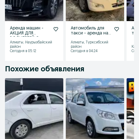
Аренда машин -
Автомобиль для
Авт
АКЦИЯ ДЛЯ
такси - аренда на
так
ВОДИТЕЛЕЙ С
выгодных условиях
раб
Алматы, Наурызбайский
Алматы, Турксибский
ВЫСОКИМ
Так
район
район
Кас
классом
көл
Сегодня в 05:12
Сегодня в 04:24
Сего
страхования
Похожие объявления