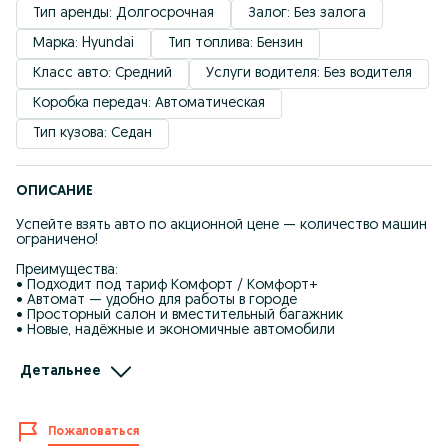
Тип аренды: Долгосрочная
Залог: Без залога
Марка: Hyundai
Тип топлива: Бензин
Класс авто: Средний
Услуги водителя: Без водителя
Коробка передач: Автоматическая
Тип кузова: Седан
ОПИСАНИЕ
Успейте взять авто по акционной цене — количество машин
ограничено!
Преимущества:
• Подходит под тариф Комфорт / Комфорт+
• Автомат — удобно для работы в городе
• Просторный салон и вместительный багажник
• Новые, надёжные и экономичные автомобили
Условия аренды:
Детальнее
• График: 6/1
• Страховой класс: от 7 и выше
• Возраст водителя: от 27 лет
• Только граждане РК
Пожаловаться