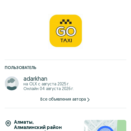
Если у вас высокий страховой класс — возрастные
ограничения можем пересмотреть!
Не упустите шанс! Количество автомобилей по спеццене
ограничено!
ПОЛЬЗОВАТЕЛЬ
adarkhan
на OLX с
августа 2025 г.
Онлайн 04 августа 2026 г.
Все объявления автора
Алматы
,
Алмалинский район