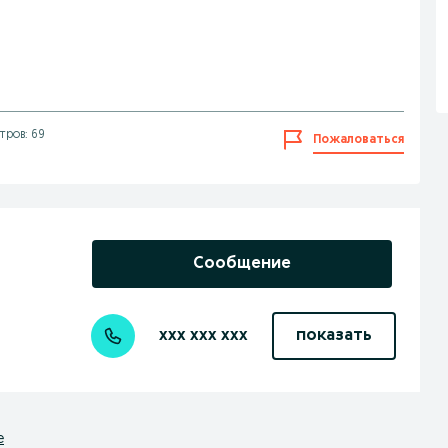
тров: 69
Пожаловаться
Сообщение
xxx xxx xxx
показать
е