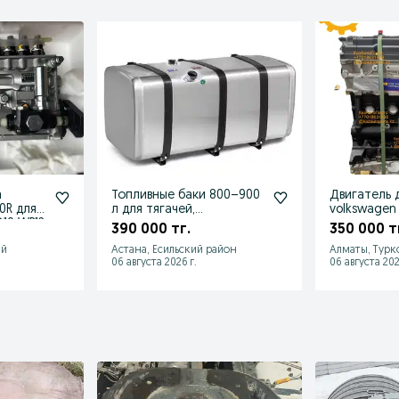
а
Топливные баки 800–900
Двигатель 
для
л для тягачей,
volkswagen
10 WP12
спецтехники и
390 000 тг.
350 000 т
генераторы
ий
Астана, Есильский район
Алматы, Турк
06 августа 2026 г.
06 августа 202