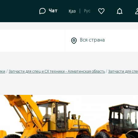
Уведомле
Чат
Рус
Қаз
ики
Запчасти для спец и СХ техники - Алматинская область
Запчасти для спе