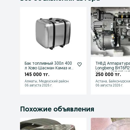
Бак топливный 300л 400
ТНВД Аппаратур
л Хово Шасман Камаз и
Longbeng BHT6P120R 
прочее
Weichai WD615 WD
145 000 тг.
250 000 тг.
Алматы, Медеуский район
Астана, Байконурск
06 августа 2026 г.
06 августа 2026 г.
Похожие объявления