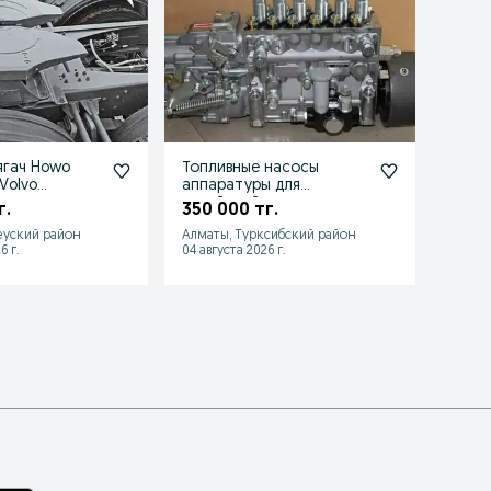
ягач Howo
Топливные насосы
Седло
Volvo
аппаратуры для
тягач
прочее
китайской спецтехники
Седе
г.
350 000 тг.
285 
xcmg sdlg yto
устр
еуский район
Алматы, Турксибский район
Алмат
6 г.
04 августа 2026 г.
03 авгу