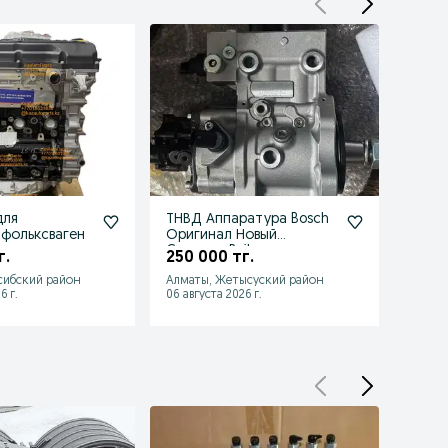
для
ТНВД Аппаратура Bosch
Топли
 фольксваген
Оригинал Новый
литро
Common Rail
г.
250 000 тг.
390 
сибский район
Алматы, Жетысуский район
Алмат
6 г.
06 августа 2026 г.
06 авгу