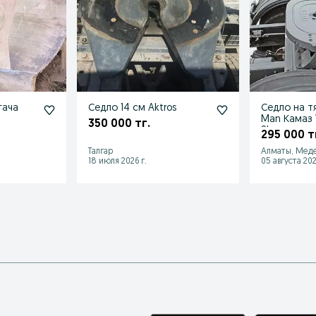
гача
Седло 14 см Aktros
Седло на т
Man Камаз 
350 000 тг.
Shacman и 
295 000 т
Талгар
Алматы, Мед
18 июля 2026 г.
05 августа 202