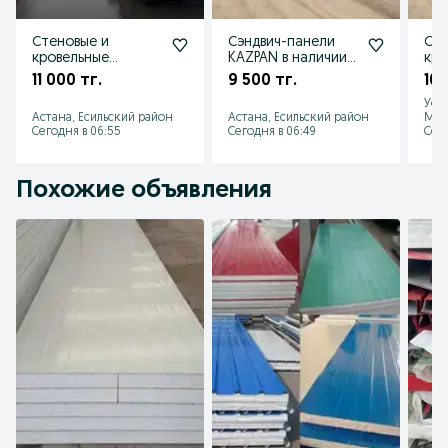
Стеновые и
Сэндвич-панели
Сте
кровельные
KAZPAN в наличии
кро
сэндвич сендвич
и на заказ
сэн
11 000 тг.
9 500 тг.
10 
панели в наличии
стеновые и
зав
Уст
KAZPAN
кровельные
KAZ
Астана, Есильский район
Астана, Есильский район
Мик
Сегодня в 06:55
Сегодня в 06:49
Сего
Похожие объявления