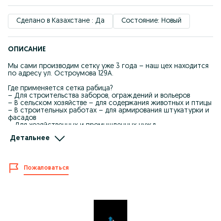
Сделано в Казахстане : Да
Состояние: Новый
ОПИСАНИЕ
Мы сами производим сетку уже 3 года – наш цех находится
по адресу ул. Остроумова 129А.
Где применяется сетка рабица?
– Для строительства заборов, ограждений и вольеров
– В сельском хозяйстве – для содержания животных и птицы
– В строительных работах – для армирования штукатурки и
фасадов
– Для хозяйственных и промышленных нужд
Детальнее
Что есть в наличии:
– 500 рулонов с ячейкой 50х50 мм
– Толщина проволоки 1,8 мм и 2 мм
– Высота рулонов 1,5 м и 2 м
Пожаловаться
– Варианты покрытия – оцинкованная и черная
Другие размеры и параметры – изготавливаем на заказ!
С нами выгодно, потому что:
– Производим сетку сами – без посредников
– В наличии все популярные размеры – без ожидания