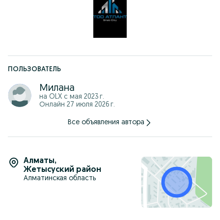
– Быстрая доставка – по всему Казахстану
– Оптовые и розничные поставки – под любые объемы
Адрес склада: г. Алматы, проспект Рыскулова 94А
Звоните или пишите – помогу подобрать нужный вариант!
Полный каталог на atlantmarket.kz
Менеджер Милана, сеть магазинов "АТЛАНТ Маркет"
ПОЛЬЗОВАТЕЛЬ
Милана
на OLX с
мая 2023 г.
Онлайн 27 июля 2026 г.
Все объявления автора
Алматы
,
Жетысуский район
Алматинская область