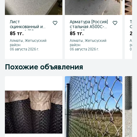
Лист
Арматура (Россия)
Тру
оцинкованный и
стальная А500С-от
Опт
цветной (50
6 до 40
роз
85 тг.
85 тг.
20 
цветов) — рубим
мм.Доставим в
Нед
Алматы, Жетысуский
Алматы, Жетысуский
Алм
до 3 м, цена
день заказа!
Дос
район
район
рай
выгодная!
06 августа 2026 г.
06 августа 2026 г.
06 а
Похожие объявления