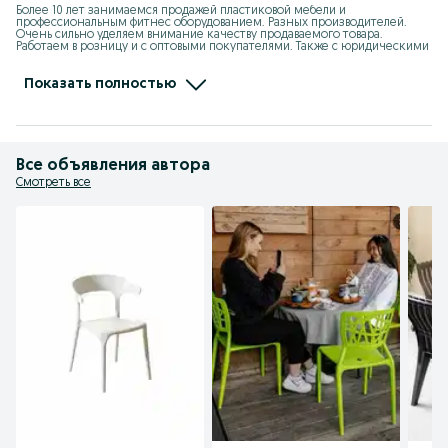
Более 10 лет занимаемся продажей пластиковой мебели и 
профессиональным фитнес оборудованием. Разных производителей. 
Очень сильно уделяем внимание качеству продаваемого товара. 
Работаем в розницу и с оптовыми покупателями. Также с юридическими 
и физическими лицами. Являемся официальными дилерами 
производителей пластиковых изделий:" Элластик пласт" ( Россия), "KSC" ( 
Казахстан), "Kayalar Plastik" ( Турция).  Также официальным партнёром 
Показать полностью
"МФитнес" ( Казахстан).
Все объявления автора
Смотреть все