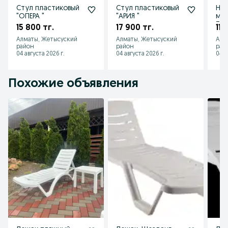
Стул пластиковый
Стул пластиковый
Наб
"ОПЕРА "
"АРИЯ "
меб
ТО
15 800 тг.
17 900 тг.
112
Алматы, Жетысуский
Алматы, Жетысуский
Алм
район
район
рай
04 августа 2026 г.
04 августа 2026 г.
04 а
Похожие объявления