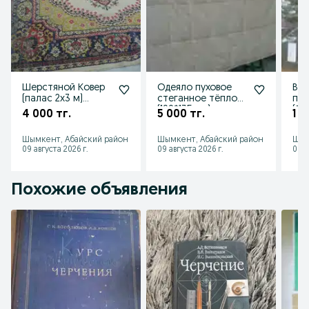
Шерстяной Ковер
Одеяло пуховое
Вы
(палас 2х3 м)
стеганное тёплое
пол
советских времен
(190*135 см)
(Ле
4 000 тг.
5 000 тг.
1 0
рас
Шымкент, Абайский район
Шымкент, Абайский район
Шым
09 августа 2026 г.
09 августа 2026 г.
09 а
Похожие объявления