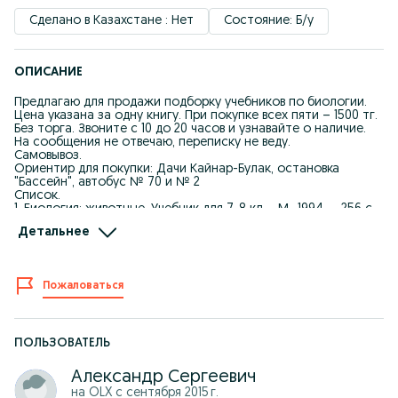
Сделано в Казахстане : Нет
Состояние: Б/у
ОПИСАНИЕ
Предлагаю для продажи подборку учебников по биологии.
Цена указана за одну книгу. При покупке всех пяти – 1500 тг.
Без торга. Звоните с 10 до 20 часов и узнавайте о наличие.
На сообщения не отвечаю, переписку не веду.
Самовывоз.
Ориентир для покупки: Дачи Кайнар-Булак, остановка
"Бассейн", автобус № 70 и № 2
Список.
1. Биология: животные. Учебник для 7-8 кл. - М., 1994. – 256 с.
2. Биология: растения, бактерии, грибы, лишайники: Учебник
Детальнее
для 6-7 кл. - М., 1994. – 224 с.
3. Биология: учеб. пособие для подготовки в вузы. - М., 1981. –
128 с.
4. Волков В. М. Биология: учебник для техникумов физ.
Пожаловаться
культуры. - М., 1994. – 224 с.
5. Естествознание: животные: Учебник для 8 кл. - М., 1991. –
176 с.
ПОЛЬЗОВАТЕЛЬ
Александр Сергеевич
на OLX с
сентября 2015 г.