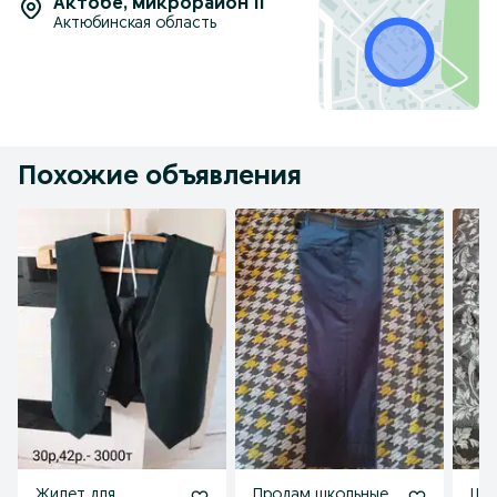
Актобе
,
микрорайон 11
Актюбинская область
Похожие объявления
Жилет для
Продам школьные
Шк