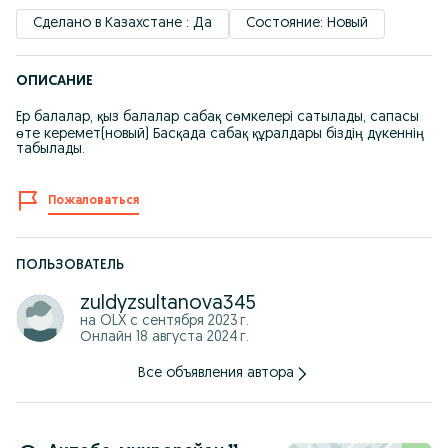
Сделано в Казахстане : Да
Состояние: Новый
ОПИСАНИЕ
Ер балалар, қыз балалар сабақ сөмкелері сатылады, сапасы
өте керемет(новый) Басқада сабақ құралдары біздің дүкеннің
табылады.
Пожаловаться
ПОЛЬЗОВАТЕЛЬ
zuldyzsultanova345
на OLX с
сентября 2023 г.
Онлайн 18 августа 2024 г.
Все объявления автора