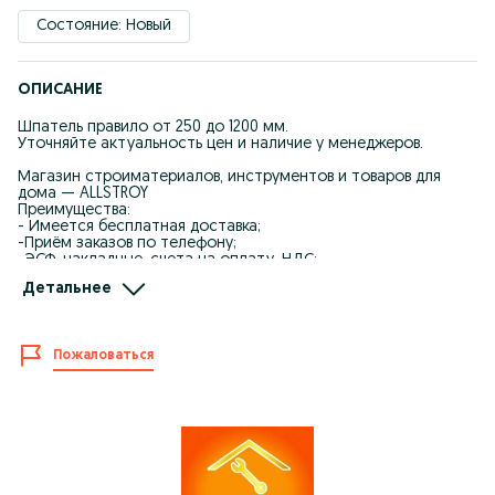
Состояние: Новый
ОПИСАНИЕ
Шпатель правило от 250 до 1200 мм.
Уточняйте актуальность цен и наличие у менеджеров.
Магазин строиматериалов, инструментов и товаров для
дома — ALLSTROY
Преимущества:
- Имеется бесплатная доставка;
-Приём заказов по телефону;
-ЭСФ, накладные, счета на оплату, НДС;
-Kaspi QR RED Credit 0% (рассрочка);
Детальнее
-Низкие цены, дисконтная система;
-Акции и подарочные сертификаты.
График работы:
Пожаловаться
Понедельник–суббота: 09:00–23:00
Воскресенье: 10:00–22:00
Адрес: ул. Жанкент 96 (пер. Жумабаева)
Телефон для заказов: 87********* 64