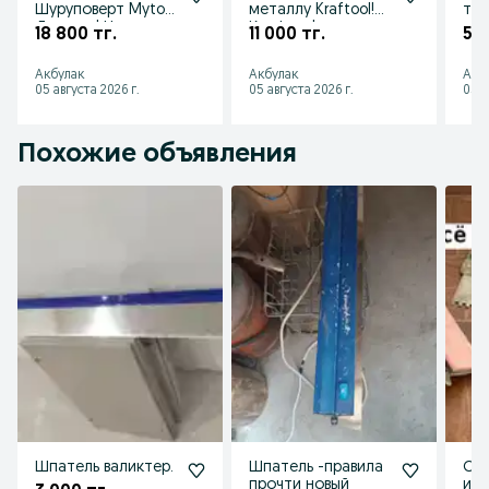
Шуруповерт Mytol!
металлу Kraftool!
тор
Досавка! Низкие
Крафтул!
угл
18 800 тг.
11 000 тг.
5 7
цены! Акции!
Доставка!
255
Скидки!
Открыты до 23:00!
Дос
Акбулак
Акбулак
Акб
НДС!
05 августа 2026 г.
05 августа 2026 г.
05 а
Похожие объявления
Шпатель валиктер.
Шпатель -правила
Ст
прочти новый
инс