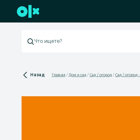
Перейти к нижнему колонтитулу
Назад
Главная
Дом и сад
Сад / огород
Сад / огород 