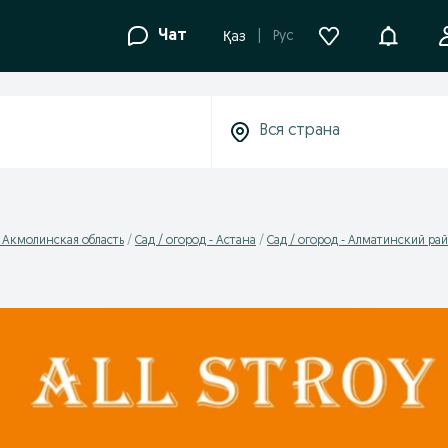
Уведомле
Чат
Рус
Қаз
- Акмолинская область
Сад / огород - Астана
Сад / огород - Алматинский ра