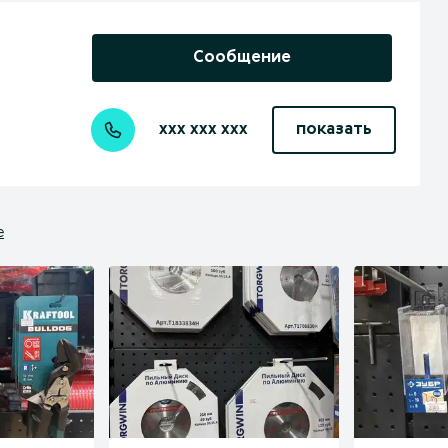
Сообщение
xxx xxx xxx
показать
е