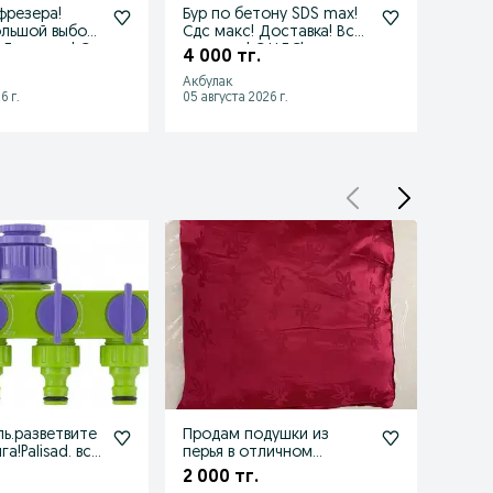
фрезера!
Бур по бетону SDS max!
Коро
ольшой выбор!
Сдс макс! Доставка! Все
подра
 Доставка! С
размеры! С НДС!
68-72
4 000 тг.
13 00
доста
Акбулак
Астан
6 г.
05 августа 2026 г.
05 авгу
ь.разветвите
Продам подушки из
Бочка
а!Palisad. все
перья в отличном
қалды
состоянии
дайын
2 000 тг.
20 0
келіс