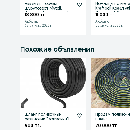
Аккумуялторный
Ножницы по мет
Шуруповерт Mytol!
Kraftool! Крафтул
Досавка! Низкие цены!
Доставка! Откры
18 800 тг.
11 000 тг.
Акции! Скидки!
23:00! НДС!
Акбулак
Акбулак
05 августа 2026 г.
05 августа 2026 г.
Похожие объявления
Шланг поливочный
Продам поливоч
резиновый "Волжский"!
шланг
Кредит! Доставка!
900 тг.
20 000 тг.