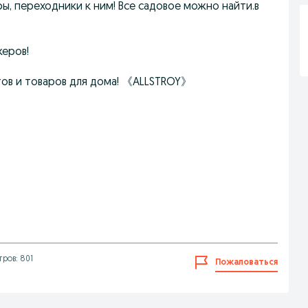
ы, переходники к ним! Все садовое можно найти.в
жеров!
тов и товаров для дома! 《ALLSTROY》
ров: 801
Пожаловаться