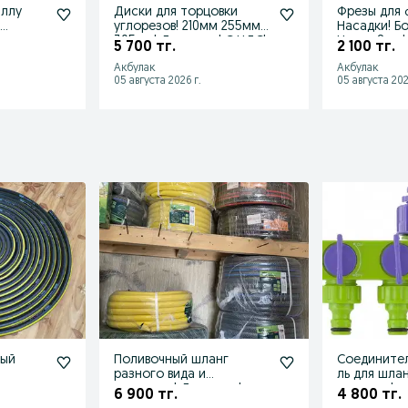
аллу
Диски для торцовки
Фрезы для 
!
углорезов! 210мм 255мм
Насадки! Б
ты до
305мм! Доставка! С НДС!
Цанга 8мм!
5 700 тг.
2 100 тг.
НДС!
Акбулак
Акбулак
05 августа 2026 г.
05 августа 202
ный
Поливочный шланг
Соединител
разного вида и
ль для шланг
диаметра! Доставка!
для сада!
6 900 тг.
4 800 тг.
Kaspi!