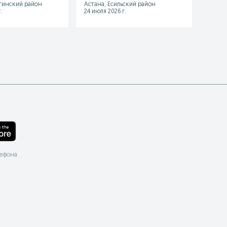
тинский район
Астана, Есильский район
Астан
.
24 июля 2026 г.
03 авгу
лефона