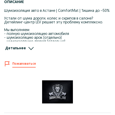
ОПИСАНИЕ
Шумоизоляция авто в Астане | ComfortMat | Тишина до −50%
Устали от шума дороги, колес и скрипов в салоне?
Детейлинг-центр LEV решает эту проблему комплексно.
Мы выполняем:
- полную шумоизоляцию автомобиля
- шумоизоляцию арок (отдельно)
- шумоизоляцию дверей (отдельно)
- антискрип салона (устранение посторонних звуков и
Детальнее
сверчков)
Работаем только оригинальными материалами ComfortMat.
Пожаловаться
Что вы получите:
* снижение шума в салоне на 30–50%
* значительное уменьшение шума от колес и арок
* устранение скрипов и посторонних звуков
* улучшение звучания акустики
* мягкое и тихое закрытие дверей
* дополнительную теплоизоляцию зимой
* защиту от коррозии и конденсата
Почему выбирают LEV:
- прогрев материалов в специальной печи
- аккуратная разборка салона