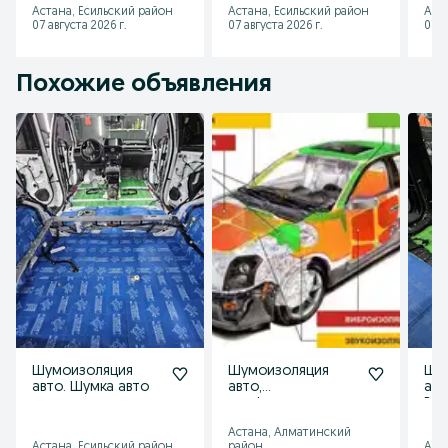
уточнения звонить на мобильный

Астана, Есильский район
Астана, Есильский район
Аст
instagram : detailing_lev
кузова и фар
Астана! Мойка
баг
07 августа 2026 г.
07 августа 2026 г.
07 а
двигателя
ков
Похожие объявления
Шумоизоляция
Шумоизоляция
Шу
авто. Шумка авто
авто,
авт
профессиональная
Виб
шумка авто
Шум
Астана, Алматинский
Хим
Астана, Есильский район
район
Аст