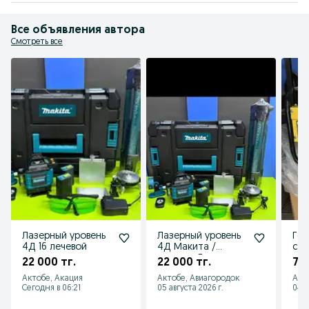
Алтеко, Кедр, Вихрь, Макита, Huter и другими.

* Гарантия качества: Весь товар сертифицирован, предоставляем 
официальную гарантию.

Все объявления автора
* Профессиональная консультация: Поможем подобрать инструмент под 
ваши задачи и бюджет.

Смотреть все
Доставка по всему Казахстану.
Лазерный уровень
Лазерный уровень
Ген
4Д 16 лечевой
4Д Макита /
со 
уровень Девальт
22 000 тг.
22 000 тг.
77 
Актобе, Акация
Актобе, Авиагородок
Акт
Сегодня в 06:21
05 августа 2026 г.
04 а