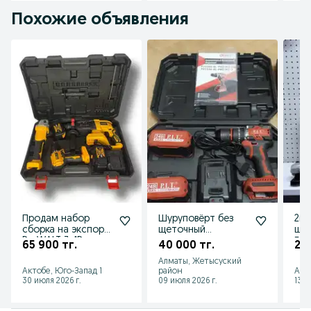
Похожие объявления
Продам набор
Шуруповёрт без
2в1
сборка на экспорт
щеточный
шур
De WALT 3×1De
оригинал.
Бал
65 900 тг.
40 000 тг.
26 
WALT
+га
Алматы, Жетысуский
скл
Актобе, Юго-Запад 1
район
Акт
30 июля 2026 г.
09 июля 2026 г.
13 и