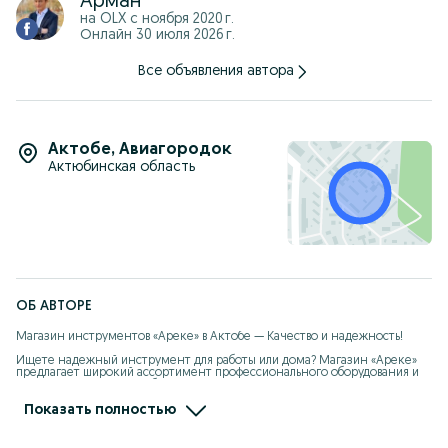
Арман
на OLX с
ноября 2020 г.
Онлайн 30 июля 2026 г.
Все объявления автора
Актобе
,
Авиагородок
Актюбинская область
ОБ АВТОРЕ
Магазин инструментов «Ареке» в Актобе — Качество и надежность!

Ищете надежный инструмент для работы или дома? Магазин «Ареке» 
предлагает широкий ассортимент профессионального оборудования и 
садовой техники в Актобе!

Почему выбирают нас:

* Огромный выбор: В наличии электроинструменты, инструменты от 
Показать полностью
сети, сварочное оборудование, генераторы, бензотехника и многие 
другие инструменты.

* Проверенные бренды: Работаем с лидерами рынка — P.I.T., Ресанта, 