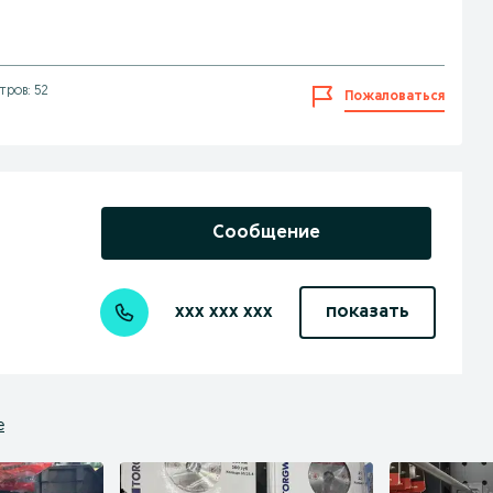
ров: 52
Пожаловаться
Сообщение
xxx xxx xxx
показать
е