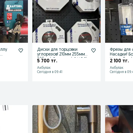
аллу
Диски для торцовки
Фрезы для 
!
углорезов! 210мм 255мм
Насадки! Б
ты до
305мм! Доставка! С НДС!
Цанга 8мм!
5 700 тг.
2 100 тг.
НДС!
Акбулак
Акбулак
Сегодня в 09:41
Сегодня в 09: