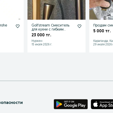
rohe
Golfstream Смеситель
Продам см
для кухни с гибким
5 000 тг.
изливом
23 000 тг.
Нуркен
Караганда, К
15 июля 2026 г.
29 июля 2026 г
зопасности