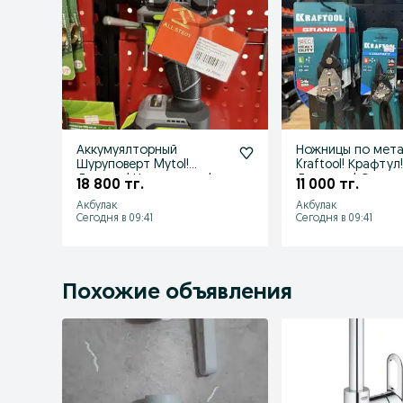
Аккумуялторный
Ножницы по мет
Шуруповерт Mytol!
Kraftool! Крафтул
Досавка! Низкие цены!
Доставка! Откры
18 800 тг.
11 000 тг.
Акции! Скидки!
23:00! НДС!
Акбулак
Акбулак
Сегодня в 09:41
Сегодня в 09:41
Похожие объявления