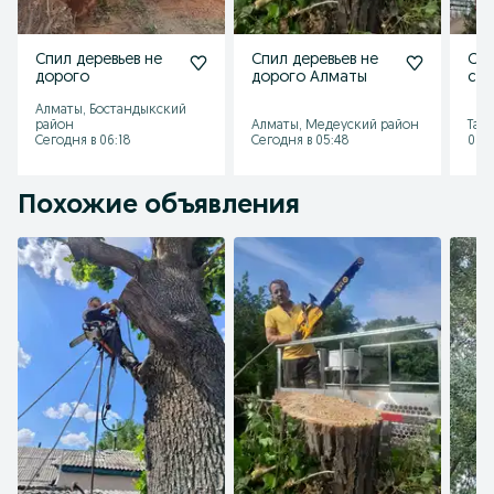
Спил деревьев не
Спил деревьев не
Спи
дорого
дорого Алматы
сан
обр
Алматы, Бостандыкский
те
район
Алматы, Медеуский район
Талг
Сегодня в 06:18
Сегодня в 05:48
06 а
Похожие объявления