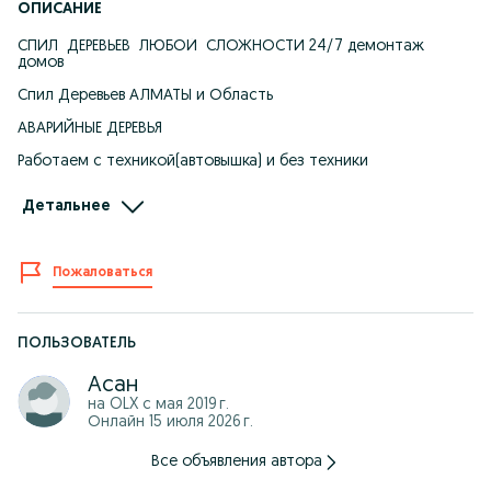
ОПИСАНИЕ
СПИЛ ДЕРЕВЬЕВ ЛЮБОЙ СЛОЖНОСТИ 24/7 демонтаж
домов
Спил Деревьев АЛМАТЫ и Область
АВАРИЙНЫЕ ДЕРЕВЬЯ
Работаем с техникой(автовышка) и без техники
Профессиональные альпенисты
Детальнее
Опыт работы более 5 лет
Выезд диагностика бесплатно
Пожаловаться
МОЖЕТЕ СРАЗУ ПИСАТЬ НА ВАЦАП И ОТПРАВЛЯТЬ ФОТО
ДЕРЕВА МЫ ОЦЕНИМ И ОЗВУЧИМ ПРИМЕРНУЮ ЦЕНУ
ПОЛЬЗОВАТЕЛЬ
Асан
на OLX с
мая 2019 г.
Онлайн 15 июля 2026 г.
Все объявления автора