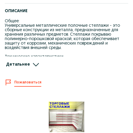
ОПИСАНИЕ
Общее:
Универсальные металлические полочные стеллажи - это
сборные конструкции из металла, предназначенные для
хранения различных предметов. Стеллажи покрываю
полимерно-порошковой краской, которая обеспечивает
защиту от коррозии, механических повреждений и
воздействия внешней среды.
Технические характеристики:
1) высота 1,60м,. длина 80см, глубина 30см - 23 534 тг
Детальнее
2) высота 1,80м,. длина 1м, глубина 30см - 27 038 тг
3) высота 2м,. длина 1м, глубина 40см - 31 488 тг
Цвет: светло-серая шагрень
Пожаловаться
Применение:
Металлические стеллажи применяются в различных сферах,
таких как склады, магазины, офисы, архивы, гаражи, а также в
домах для хранения различных предметов.
ta ps