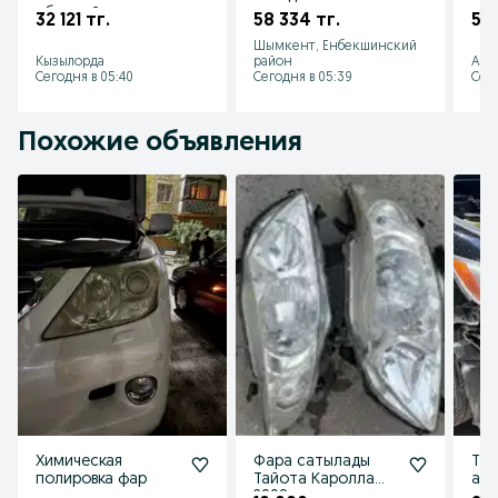
сборный, железная
металлические,
сте
32 121 тг.
58 334 тг.
55 
полка
для склада,
вит
Шымкент, Енбекшинский
железная полка
маг
Кызылорда
район
Аст
Сегодня в 05:40
Сегодня в 05:39
Сего
Похожие объявления
Химическая
Фара сатылады
Тай
полировка фар
Тайота Каролла
аме
2008