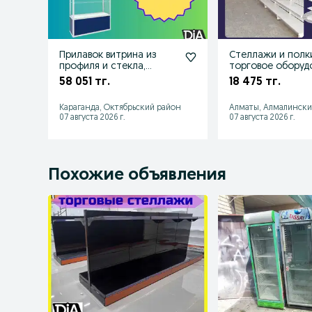
Прилавок витрина из
Стеллажи и полк
профиля и стекла,
торговое оборуд
торговые витрины для
для магазина
58 051 тг.
18 475 тг.
магазина
Караганда, Октябрьский район
Алматы, Алмалински
07 августа 2026 г.
07 августа 2026 г.
Похожие объявления