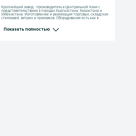
Крупнейший завод - производитель в Центральной Азии с 
представительствами в городах Кыргызстана, Казахстана и 
Узбекистана. Изготовление и реализация торговых, складских 
стеллажей, витрин и прилавков. Оборудование есть как в 
наличии, так и под заказ на изготовление по индивидуальным 
размерам. Всё оборудование всегда есть на складе, 
постоянные поставки без задержек.
Показать полностью