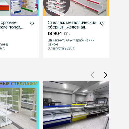
орговые,
Стеллаж металлический
Стелл
кие полки,
сборный, железная
витри
ебель
полка
дисп
18 904 тг.
27 97
обор
Шымкент, Аль-Фарабийский
зъезд
район
Павло
6 г.
07 августа 2026 г.
07 авгу