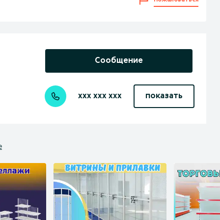
Пожаловаться
Сообщение
xxx xxx xxx
показать
е