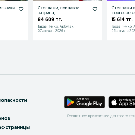
ильники
Стеллажи, прилавок
Стеллажи и
витрина,
торговое о
дисплей,торговое
для магази
84 609 тг.
15 614 тг.
оборудование
Тараз, 1-мкр. Акбулак
Тараз, 1-мкр.
07 августа 2026 г.
03 августа 202
зопасности
Бесплатное приложение для твоего те
онов
ес-страницы