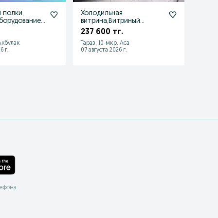
 полки,
Холодильная
Витр
борудование
витрина,Витриный
160 
на.
холодильник,под
237 600 тг.
колбасы мясо рыбу
 Акбулак
Тараз, 10-мкр. Аса
Алмат
6 г.
07 августа 2026 г.
21 июля
лефона