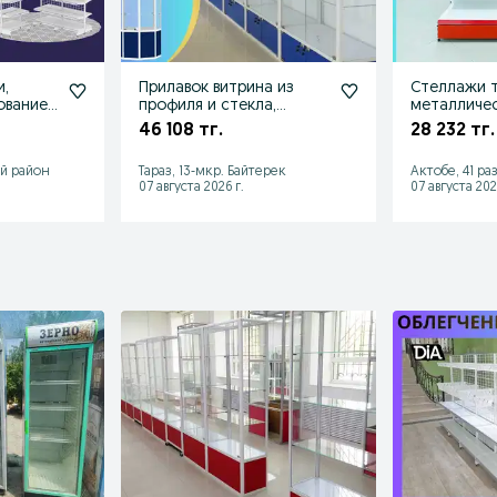
и,
Прилавок витрина из
Стеллажи т
ование
профиля и стекла,
металличес
торговые витрины для
железная м
46 108 тг.
28 232 тг.
магазина
й район
Тараз, 13-мкр. Байтерек
Актобе, 41 ра
07 августа 2026 г.
07 августа 202