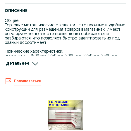
ОПИСАНИЕ
Общее:
Торговые металлические стеллажи - это прочные и удобные
конструкции для размещения товаров в магазинах. Имеют
регулируемые по высоте полки, легко собираются и
разбираются, что позволяет быстро адаптировать их под
разный ассортимент.
Технические характеристики:
по высоте — 1500 мм, 1750 мм, 2000 мм, 2250 мм, 2500 мм,
2750 мм
Детальнее
по длине 600 мм, 800 мм, 1000 мм
по глубине полок 300 мм 450 мм 600 мм
Цвет ценников: прозрачный/синий/красный
Грузоподъемность на одну полку составляет до 50 кг.
Пожаловаться
Применение:
Торговые металлические стеллажи используются для
выкладки и хранения товаров в магазинах, супермаркетах,
аптеках и на складах. Подходят для продукции разных
категорий - от продуктов питания до бытовой техники.
sh ts