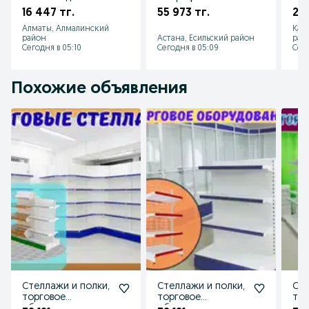
магазина,
стекла, торговые
мет
16 447 тг.
55 973 тг.
24 
железная полка
витрины для
пол
Алматы, Алмалинский
Кар
магазина
скл
район
Астана, Есильский район
рай
Сегодня в 05:10
Сегодня в 05:09
Сего
Похожие объявления
Стеллажи и полки,
Стеллажи и полки,
Сте
торговое
торговое
тор
оборудование для
оборудование для
обо