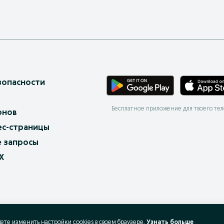
зопасности
Бесплатное приложение для твоего те
онов
ес-страницы
 запросы
X
жете изменить настройки cookies в своeм браузере.
Узнать больше