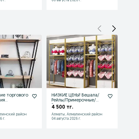
6 г.
06 августа 2026 г.
06 авгу
ие торгового
НИЗКИЕ ЦЕНЫ! Вешала/
ТОРГ
ия
Рейлы/Примерочные/
ОБОР
лаж
Ресепшн для магазина
Прим
4 500 тг.
7 00
одежды
Рейл 
алинский район
Алматы, Алмалинский район
Алмат
6 г.
04 августа 2026 г.
04 авгу