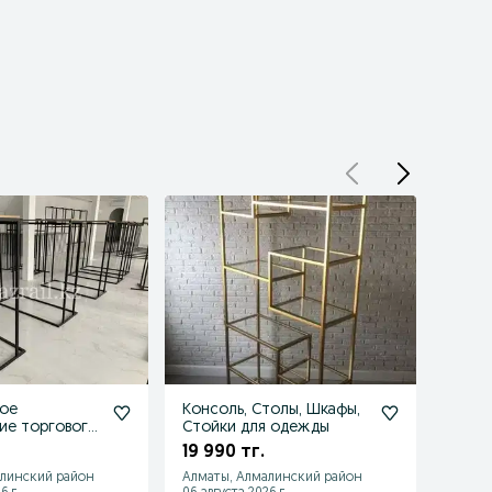
ое
Консоль, Столы, Шкафы,
Приме
ие торгового
Стойки для одежды
вешал
ия,
ресеп
19 990 тг.
2 00
ки,вешала
стол
алинский район
Алматы, Алмалинский район
Алмат