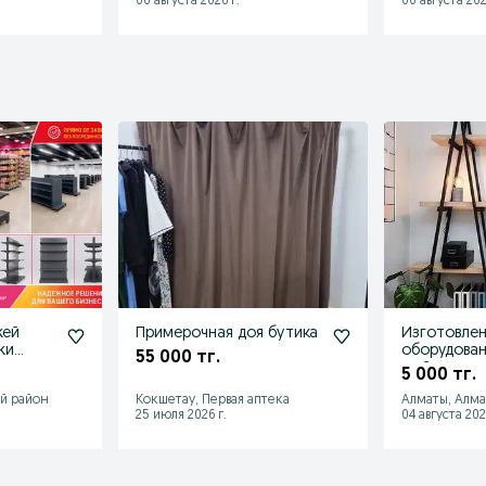
06 августа 2026 г.
06 августа 202
жей
Примерочная доя бутика
Изготовлен
жи
оборудован
55 000 тг.
,рейл,стел
5 000 тг.
й район
Кокшетау, Первая аптека
Алматы, Алм
25 июля 2026 г.
04 августа 202