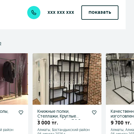
xxx xxx xxx
показать
е
олы,
Книжные полки,
Качественн
Стеллажи, Круглые
изготовлен
Рейлы, Скамейки ПОД
оборудован
3 000 тг.
9 700 тг.
ЗАКАЗ
рейлы,стой
й район
Алматы, Бостандыкский район
Алматы, Алм