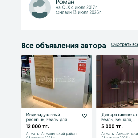
Роман
на OLX с
июля 2017 г.
Онлайн 13 июля 2026 г.
Все объявления автора
Смотреть вс
Индивидуальный
Декоративные ст
ресепшн, Рейлы для
Рейлы, Вешала,
одежды и акссесуаров и
Стеллажи
12 000 тг.
5 000 тг.
прочее
Алматы, Алмалинский район
Алматы, Алмалински