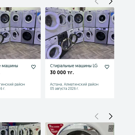
е машины
Стиральные машины LG
Стир
авто
.
30 000 тг.
30 0
тинский район
Астана, Алматинский район
Астан
6 г.
05 августа 2026 г.
04 авгу