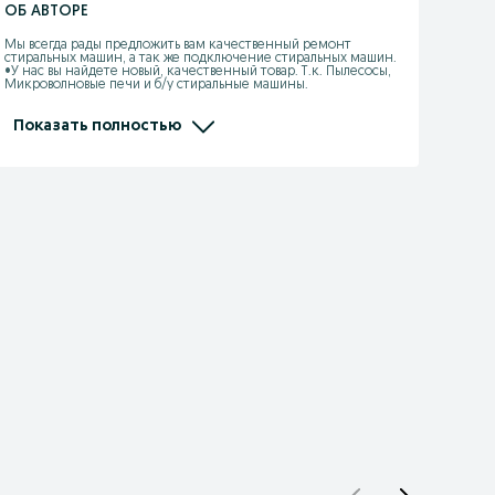
ОБ АВТОРЕ
Мы всегда рады предложить вам качественный ремонт 
стиральных машин, а так же подключение стиральных машин.

•У нас вы найдете новый, качественный товар. Т.к. Пылесосы, 
Микроволновые печи и б/у стиральные машины.

 • Сервисный центр по ремонту стиральных машин "АДАЛ 
ТЕХСЕРВИС" представляет оригинальные запчасти к 
стиральным машинам различных брендов.

Показать полностью
•Действует рассрочка, скидки и акции.

•Бесплатная доставка. Гарантия 1 месяц. Trade-In

* Стиральная Машина Б/У в городе АСТАНА - хорошего 
качества!