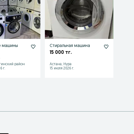
е машины
Стиральная машина
Прод
маши
15 000 тг.
.
35 0
тинский район
Астана, Нура
Астан
6 г.
15 июля 2026 г.
04 авгу