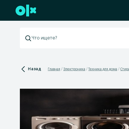
Перейти к нижнему колонтитулу
Назад
Главная
Электроника
Техника для дома
Стир