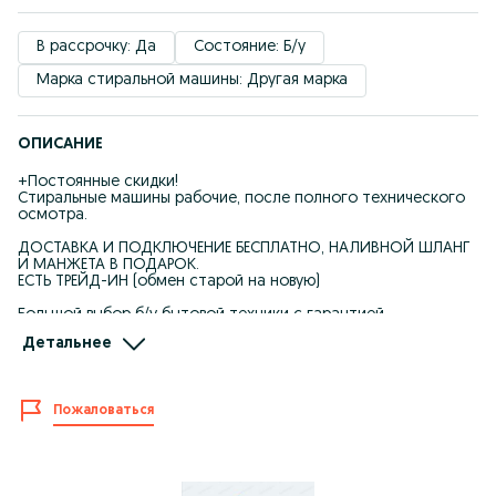
В рассрочку: Да
Состояние: Б/у
Марка стиральной машины: Другая марка
ОПИСАНИЕ
+Постоянные скидки!
Стиральные машины рабочие, после полного технического
осмотра.
ДОСТАВКА И ПОДКЛЮЧЕНИЕ БЕСПЛАТНО, НАЛИВНОЙ ШЛАНГ
И МАНЖЕТА В ПОДАРОК.
ЕСТЬ ТРЕЙД-ИН (обмен старой на новую)
Большой выбор б/у бытовой техники с гарантией.
- ГАРАНТИЯ НА 3 МЕСЯЦА на весь ассортимент.
Детальнее
- Принимаем оплату: Kaspi gold, Kaspi red, Kaspi kredit
Комиссионный магазин TechResale
- Инстаграм: techresale_kz
Пожаловаться
- ул. Сатпаева 29, 2й этаж, бутик №29