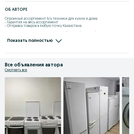
ОБ АВТОРЕ
Огромный ассортимент б/у техники для кухни и дома

- Гарантия на весь ассортимент

- Отправка товаров в любую точку Казахстана

Комиссионный магазин TechReSale (скупка/продажа)

• Инстаграм: techresale_kz

• ул. Сатпаева 29, 2й этаж, бутик № 29
Показать полностью
Все объявления автора
Смотреть все