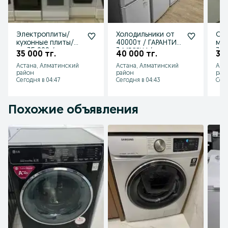
Электроплиты/
Холодильники от
Сти
кухонные плиты/
40000т / ГАРАНТИЯ
ма
от 35 000 / c
3 МЕСЯЦА/
300
35 000 тг.
40 000 тг.
30 
гарантией
ДОСТАВКА
ДО
Астана, Алматинский
Астана, Алматинский
Аст
IN
район
район
рай
Сегодня в 04:47
Сегодня в 04:43
Сего
Похожие объявления