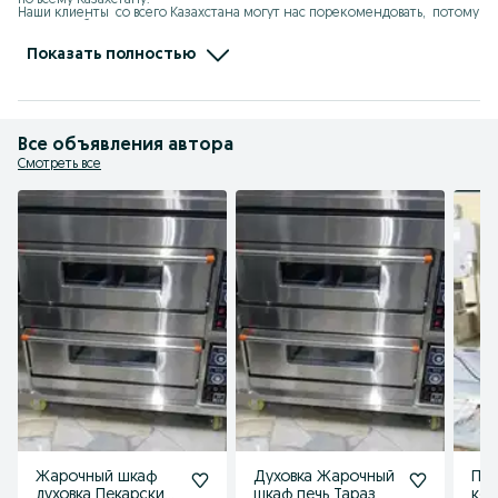
Наши клиенты  со всего Казахстана могут нас порекомендовать,  потому 
что Мы работаем на репутацию. 

Будем рады сотрудничеству с Вами!

С уважением,  директор компании ASTECH.KZ

Показать полностью
 Айсұлтан Азаматұлы !
Все объявления автора
Смотреть все
Жарочный шкаф
Духовка Жарочный
Пил
духовка Пекарские
шкаф печь Тараз
кос