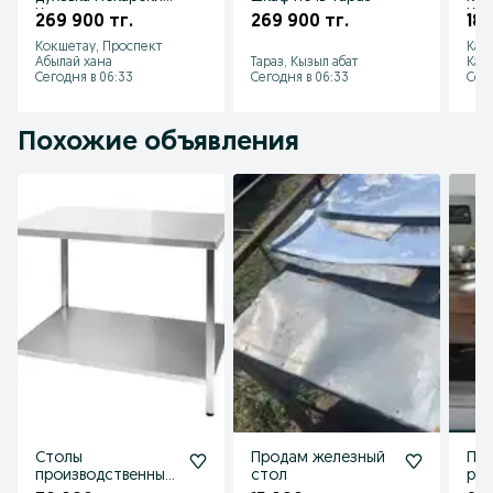
Кокшетау печь
Кар
269 900 тг.
269 900 тг.
189
плита
мясор
Кокшетау, Проспект
Кар
мяс
Абылай хана
Тараз, Кызыл абат
Каз
Сегодня в 06:33
Сегодня в 06:33
Сего
Похожие объявления
Столы
Продам железный
Пр
производственные
стол
ре