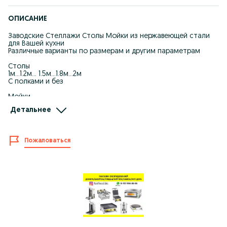
ОПИСАНИЕ
Заводские Стеллажи Столы Мойки из нержавеющей стали
для Вашей кухни
Различные варианты по размерам и другим параметрам
Столы
1м...1.2м... 1.5м...1.8м...2м
С полками и без
Мойки
1 секционная... 2 секции...3 секций
Детальнее
С доп. поверхностью и без
Стеллажи
1.2м...1.5м...1.8м
Пожаловаться
Напишите нам Ватсап
87*******75
И получите прайс лист с фото и ценами