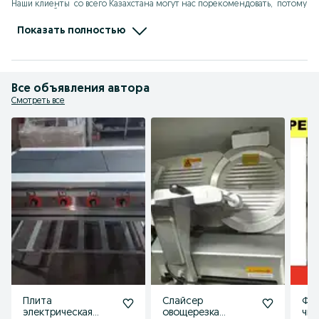
Наши клиенты  со всего Казахстана могут нас порекомендовать,  потому 
что Мы работаем на репутацию. 

Будем рады сотрудничеству с Вами!

С уважением,  директор компании ASTECH.KZ

Показать полностью
 Айсұлтан Азаматұлы !
Все объявления автора
Смотреть все
Плита
Слайсер
Фр
электрическая
овощерезка
чик