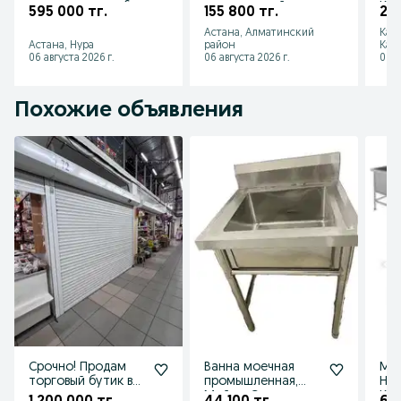
промышленная 6
куттер новый
Кар
595 000 тг.
155 800 тг.
29 
конфорная новая
Астана
Астана, Алматинский
Кар
кафе ресторанов
Астана, Нура
район
Каз
06 августа 2026 г.
06 августа 2026 г.
06 а
Похожие объявления
Срочно! Продам
Ванна моечная
Мо
торговый бутик в
промышленная,
Не
проходном месте.
Мойки. Со склада,
Кух