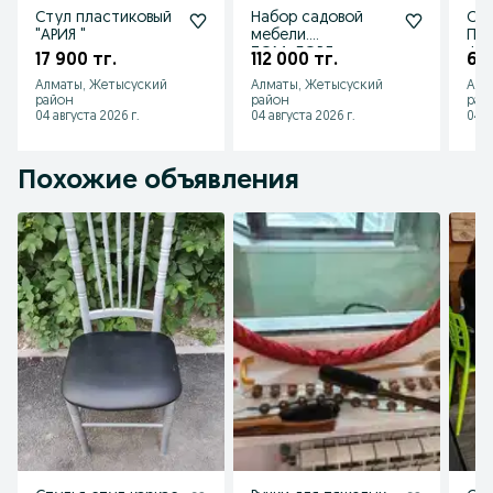
Стул пластиковый
Набор садовой
Сту
"АРИЯ "
мебели.
Пла
ТОМ+БОРД
ФО
17 900 тг.
112 000 тг.
6 9
Алматы, Жетысуский
Алматы, Жетысуский
Алм
район
район
рай
04 августа 2026 г.
04 августа 2026 г.
04 а
Похожие объявления