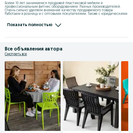
Более 10 лет занимаемся продажей пластиковой мебели и 
профессиональным фитнес оборудованием. Разных производителей. 
Очень сильно уделяем внимание качеству продаваемого товара. 
Работаем в розницу и с оптовыми покупателями. Также с юридическими 
и физическими лицами. Являемся официальными дилерами 
производителей пластиковых изделий:" Элластик пласт" ( Россия), "KSC" ( 
Казахстан), "Kayalar Plastik" ( Турция).  Также официальным партнёром 
Показать полностью
"МФитнес" ( Казахстан).
Все объявления автора
Смотреть все