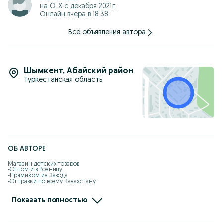
на OLX с
декабря 2021 г.
-При оплате Kaspi QR получаете обратно на свой счет 3% от
Онлайн вчера в 18:38
стоимости товара
-Kaspi рассрочка, Red
Все объявления автора
-Отправка по всему Казахстану
-Доставка по городу Шымкент бесплатно
-Работаем без выходных
-Самовызов: Жандарбекова 93
INSTAGRAM^BARIS.KZZ
Шымкент
,
Абайский район
Туркестанская область
ОБ АВТОРЕ
Магазин детских товаров 

-Оптом и в Розницу

-Прямиком из Завода

-Отправки по всему Казахстану

-Kaspi рассрочка, Red есть

-Самовызов адрес: Жандарбекова 93

-Без выходных с 10:00-22:00

Показать полностью
-Доставка по городу Шымкент бесплатно