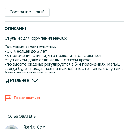
Состояние: Новый
ОПИСАНИЕ
Стульчик для кормления Newlux
Основные характеристики:
•С 6 месяцев до 3 лет
•3 положения спинки, что позволит пользоваться
стульчиком даже если малыш совсем кроха;
•по высоте сиденье регулируется в 6-и положениях, малыш
всегда будет находиться на нужной высоте, так как стульчик
будет расти вместе с ним
•съёмный поднос с углублением, можно легко снять и
Детальнее
сполоснуть. Столешница регулируется в 3-х положениях, а
также ее можно снять, так что со временем можно будет
поставить стульчик к общему столу и малыш будет есть
вместе с семьей;
Пожаловаться
•материал обивки – заменитель кожи с мягким текстильным
вкладышем
•5-ти точечные ремни безопасности с мягкими плечевыми
накладками. Ремни регулируются по длине
•регулируемая удобная подножка и подставка под ноги
ПОЛЬЗОВАТЕЛЬ
•4 съёмных колеса с фиксацией
•лёгкое складывание для хранения или транспортировки
Baris Kzz