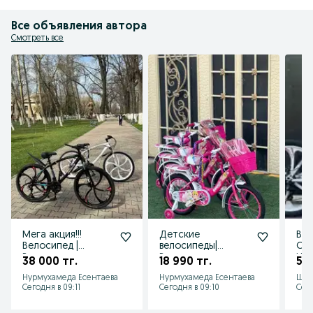
Все объявления автора
Смотреть все
Мега акция!!!
Детские
ВЕЛ
Велосипед |
велосипеды|
Ски
Велосипеды
Велосипеды для
Нов
38 000 тг.
18 990 тг.
55 
спортивные |
девочек| Оптом и в
По
Нурмухамеда Есентаева
Нурмухамеда Есентаева
Шым
Оптом и в
розницу
Вел
Сегодня в 09:11
Сегодня в 09:10
Сего
розницу| BMX