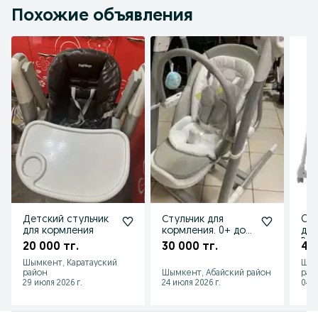
Похожие объявления
Детский стульчик
Стульчик для
Chi
для кормления
кормления. 0+ до 5
для
лет
Pol
20 000 тг.
30 000 тг.
40
Gra
Шымкент, Каратауский
Шым
район
Шымкент, Абайский район
рай
29 июля 2026 г.
24 июля 2026 г.
04 а