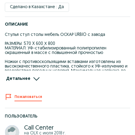
Сделано в Казахстане : Да
ОПИСАНИЕ
Стулья стул столы мебель ОСКАР URBIO с завода
РАЗМЕРЫ: 570 X 600 Х 800
МАТЕРИАЛ: УФ-стабилизированный полипропилен
окрашенный в массе с повышенной прочностью
Ножки с противоскользящими вставками изготовлены из
высококачественного пластика, стойкого к УФ-излучению и
воздействию погодных условий. Максимальная нагрузка до
120 кг.
Детальнее
Пластиковая мебель оптом и в розницу столы стулья для
сада для дома для террасы для кафе столовая мебель для
гостиной мебель для кухни мебель для школ мебель для
Пожаловаться
стадионов столы и стулья для террасы стол круглый стол
квадратный стол пластиковый стул HPL стол для кухни стол
для ресторана стол для кафе стулья барные мебель для
летников мебель для леток школьная мебель офисная
мебель пластик ротанг в наличии полиротанг пластик
ПОЛЬЗОВАТЕЛЬ
терраса сад кафе школа кухня мебель стадион сидушки
кресло садовое
Call Center
на OLX с
июля 2018 г.