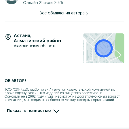
Онлайн 21 июля 2026 г.
Все объявления автора
Астана
,
Алматинский район
Акмолинская область
ОБ АВТОРЕ
ТОО "CST-KazSvyazComplekt" является казахстанской компанией по 
производству различных изделий из пищевого полиэтилена. 

Основали ее в 2002 году и уже, несмотря на достаточно юный возраст 
компании , мы входим в сообщество международных организаций 
Association of Rotational Molders (ARM), объединяющее основных 
мировых производителей крупногабаритных изделий из полимеров. 
Наша продукция занимает важное место на рынке и сотрудничает с 
Показать полностью
крупными компаниями . Это говорит о качестве и гарантии наших 
товаров.

Производственно-торговая компания "KSC" реализует пластиковые 
емкости из качественного упрочненного полимера, соответствующего 