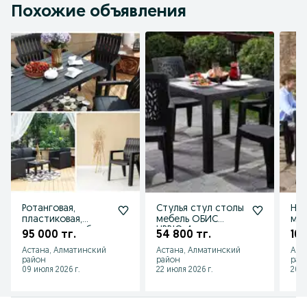
Похожие объявления
Ротанговая,
Стулья стул столы
Наб
пластиковая,
мебель ОБИС
меб
плетенная мебель.
URBIO 4шт с
95 000 тг.
54 800 тг.
108
Столы Стулья в
завода
Астана, Алматинский
Астана, Алматинский
Алм
Кафе. Ротанг
район
район
рай
09 июля 2026 г.
22 июля 2026 г.
20 и