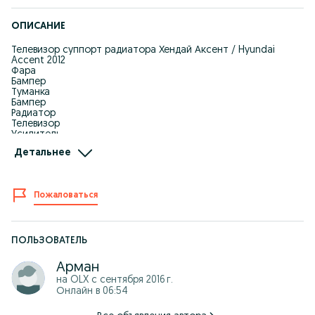
ОПИСАНИЕ
Телевизор суппорт радиатора Хендай Аксент / Hyundai
Accent 2012
Фара
Бампер
Туманка
Бампер
Радиатор
Телевизор
Усилитель
Крепления бампере
Детальнее
на все виды ! Работаем без выходных! Производства Тайвань
Дубликат!
Все по Оптовый цены!
Отправка регион! Отправка по городу!
Пожаловаться
Оптом В Розницу
87*******10 (WhatsApp)
ПОЛЬЗОВАТЕЛЬ
Арман
на OLX с
сентября 2016 г.
Онлайн в 06:54