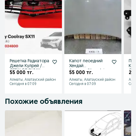
Решетка Радиатора
Капот пеоедний
Пр
Джели Кулрей /
Хендай
Киа
GEELY COOLRAY
Элантра/Hyundai
55 000 тг.
55 000 тг.
22 
2023
Elantra 2012
Алматы, Алатауский район
Алматы, Алатауский район
Алм
Сегодня в 07:09
Сегодня в 07:09
Сего
Похожие объявления