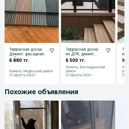
Террасная доска,
Террасная доска
Тер
Декинг, фасадная,
из ДПК, декинг,
из 
заборная, для
фасадная доска,
Мо
6 880 тг.
6 500 тг.
16 
балкона, для
заборная, Монтаж
Алматы, Бостандыкский
Алм
бассейна
Алматы, Медеуский район
район
рай
07 августа 2026 г.
07 августа 2026 г.
07 а
Похожие объявления