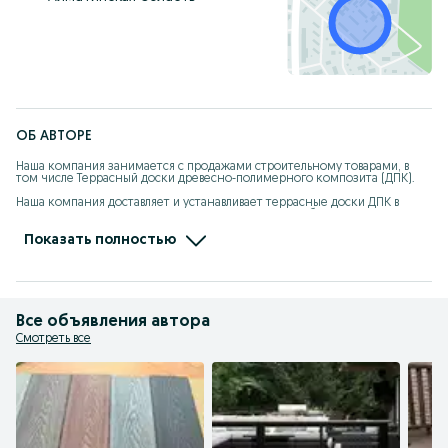
ОБ АВТОРЕ
Наша компания занимается с продажами строительному товарами, в 
том числе Террасный доски древесно-полимерного композита (ДПК). 

Наша компания доставляет и устанавливает террасные доски ДПК в 
кратчайшие сроки и с максимальным качеством работ! 

Наша адрес: г. Алматы, улица Шаймерденова 12А 

Показать полностью
 3 этаж, 401 кабинет

Доставка по всей территории РК.

Так же в нашей компании присутствуют монтажные бригады, которые 
сделают профессиональный монтаж с гарантией!

Все объявления автора
В нашей компании осуществляется монтаж свай под ключ. Это очень 
Смотреть все
удобно, заказать материал и основание в одной компании.

ЗВОНИТЕ И УСПЕЙТЕ СДЕЛАТЬ ЗАКАЗ ТЕРРАСНОЙ ДОСКИ ДПК С 
МАКСИМАЛЬНОЙ ВЫГОДОЙ И НАСЛАЖДАЙТЕСЬ ЕВРОПЕЙСКИМ 
КАЧЕСТВОМ МАТЕРИАЛА!