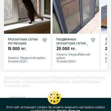
Москитные сетки
Раздвижные
Заб
Антикошка
москитные сетки
ДПК
Плиссе (гармошка).
15 000 тг.
20 000 тг.
2 4
Изготовление и
Алматы, Наурызбайский
Аст
Ремонт.
Алматы, Медеуский район
район
рай
19 июля 2026 г.
19 июля 2026 г.
30 и
Главная
Строительство и ремонт
Пиломатериалы
Доски
Обрезные
Обрезные - Алматинская область
Обрезные - Алматы
Обрезные -
Ауэзовский район
КАТЕГОРИЯ
Этот сайт использует cookies. Вы можете изменить настройки cookies