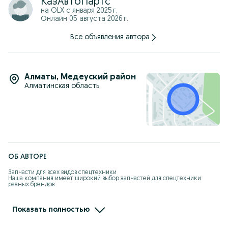
КазАвтоПартс
на OLX с
января 2025 г.
Онлайн 05 августа 2026 г.
Все объявления автора
Алматы
,
Медеуский район
Алматинская область
ОБ АВТОРЕ
Запчасти для всех видов спецтехники

Наша компания имеет широкий выбор запчастей для спецтехники 
разных брендов.

У нас вы можете купить запчасти для самосвалов, автокранов, 
погрузчиков, экскаваторов, грейдеров, асфальтоукладчиков, бульдозеров 
и другой строительной и дорожной техники

Показать полностью
Мы имеем прочные связи как заводам-производителями оригинальных 
запчастей, так и с многочисленным производителями аналогов 
хорошего качества
