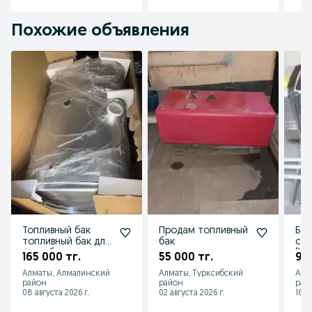
Похожие объявления
Топливный бак
Продам топливный
Бак
топливный бак для
бак
сбо
фуры бак на тягач
(VO
165 000 тг.
55 000 тг.
924
бак на грузовик
Алматы, Алмалинский
Алматы, Турксибский
Алм
район
район
рай
08 августа 2026 г.
02 августа 2026 г.
16 и