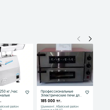
250 кг./час
Профессиональные
Доне
налые
Электрические печи для
Тостер 
выпечки пиццы, лепешек
Гара
.
185 000 тг.
185 
и т.д.
айский район
Шымкент, Абайский район
Шымке