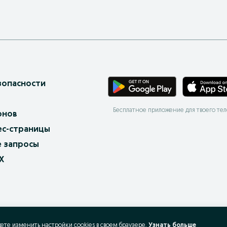
зопасности
Бесплатное приложение для твоего те
онов
ес-страницы
 запросы
X
жете изменить настройки cookies в своeм браузере.
Узнать больше