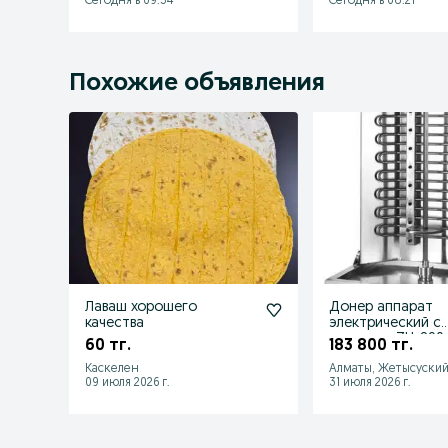
Сегодня в 09:54
Сегодня в 08:21
Похожие объявления
Лаваш хорошего
Донер аппарат
качества
электрический с
мотором ZH-890.
60 тг.
183 800 тг.
Отправка по Каз
Каскелен
Алматы, Жетысуский
09 июля 2026 г.
31 июля 2026 г.