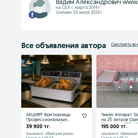
на OLX с
марта 2014 г.
Онлайн 30 июля 2026 г.
Все объявления автора
Смотреть вс
АКЦИЯ!!! Фритюрницы
Чикен Аппарат Т
Профессиональные,
на 25 литров Ори
Чикен Аппарат+Рецепт
3 Корзины KFC в 
39 900 тг.
195 000 тг.
ЧИКЕН бонус
Шымкент, Абайский район
Шымкент, Абайский