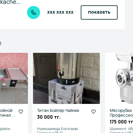
Вадим Александрович www.kachestvo.kz
xxx xxx xxx
показать
е
ройной
Титан Бойлер Чайник
Мясорубки 
гинал +
Профессио
30 000 тг.
Подарок
175 000 тг
 район
Нурмухамеда Есентаева
Шымкент, Аб