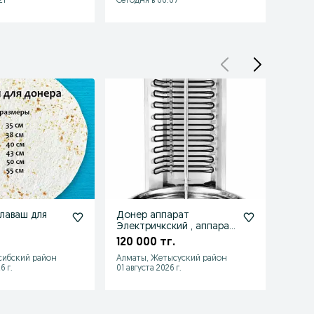
21
Сегодня в 06:07
Сегодн
лаваш для
Донер аппарат
Лава
Электричкский , аппарат
качес
для донера
120 000 тг.
65 тг
сибский район
Алматы, Жетысуский район
Алмат
6 г.
01 августа 2026 г.
30 июл