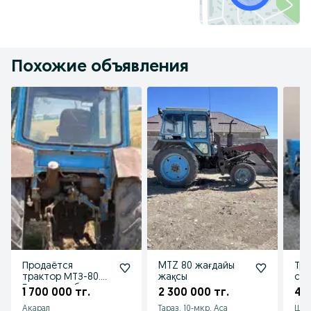
Похожие объявления
Продаётся
MTZ 80 жағдайы
Тра
трактор МТЗ-80.
жақсы
со
Большая кабина.
1 700 000 тг.
2 300 000 тг.
4 
Акарал
Тараз, 10-мкр. Аса
Шак