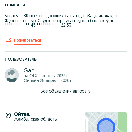
ОПИСАНИЕ
Беларусь 80 прессподборщик сатылады. Жағдайы жақсы.
Жүріп істеп тұр. Саудасы бар.сұрап тұрған баға екеуіне.
************ 45.************22 53
Пожаловаться
ПОЛЬЗОВАТЕЛЬ
Gani
на OLX с
апреля 2026 г.
Онлайн 28 апреля 2026 г.
Все объявления автора
Ойтал
,
Жамбылская область