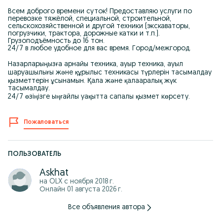
Всем доброго времени суток! Предоставляю услуги по
перевозке тяжёлой, специальной, строительной,
сельскохозяйственной и другой техники (экскаваторы,
погрузчики, трактора, дорожные катки и т.п.).
Грузоподъёмность до 16 тон.
24/7 в любое удобное для вас время. Город/межгород.
Назарларыңызға арнайы техника, ауыр техника, ауыл
шаруашылығы және құрылыс техникасы түрлерін тасымалдау
қызметтерін ұсынамын. Қала және қалааралық жүк
тасымалдау.
24/7 өзіңізге ыңғайлы уақытта сапалы қызмет көрсету.
Пожаловаться
ПОЛЬЗОВАТЕЛЬ
Askhat
на OLX с
ноября 2018 г.
Онлайн 01 августа 2026 г.
Все объявления автора