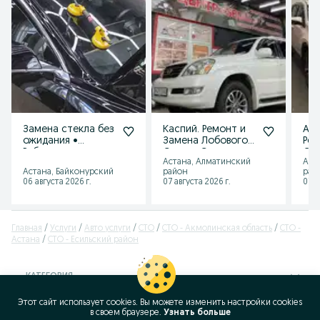
Замена стекла без
Каспий. Ремонт и
Авт
ожидания •
Замена Лобового
Рем
Работаем
Стекла Сколы и
Сте
Астана, Алматинский
Аст
ежедневно
трещины.
тре
Астана, Байконурский
район
рай
Автостекла.
06 августа 2026 г.
07 августа 2026 г.
07 а
Главная
Услуги
Авто услуги
СТО
СТО - Акмолинская область
СТО -
Астана
СТО - Есильский район
КАТЕГОРИЯ
Этот сайт использует cookies. Вы можете изменить настройки cookies
ID:
397398471
в своeм браузере.
Узнать больше
Просмотров: 13