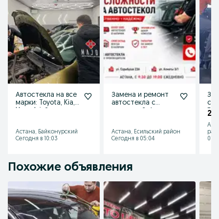
Автостекла на все
Замена и ремонт
Зам
марки: Toyota, Kia,
автостекла с
сте
Hyundai. Замена
гарантией. Астана
Без
20 
под ключ
Аст
Астана, Байконурский
Астана, Есильский район
рай
Сегодня в 10:03
Сегодня в 05:04
07 а
Похожие объявления