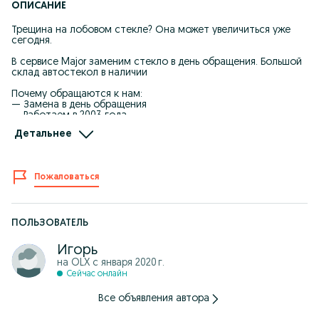
ОПИСАНИЕ
Трещина на лобовом стекле? Она может увеличиться уже
сегодня.
В сервисе Major заменим стекло в день обращения. Большой
склад автостекол в наличии
Почему обращаются к нам:
— Замена в день обращения
— Работаем в 2003 года
— Работаем в теплом боксе
Детальнее
— Без протечек — соблюдаем технологию
— Только проверенные материалы
— Гарантия на установку 5 лет
Пожаловаться
Наши адреса в Астане:
Левый берег — ул. Алматы 3/1
Правый берег — ул. Майлина 10, ул. Сарыбулак 23а
Напишите марку и год авто — подберем стекло и дадим
ПОЛЬЗОВАТЕЛЬ
прозрачную стоимость.
Игорь
на OLX с
января 2020 г.
Сейчас онлайн
Все объявления автора