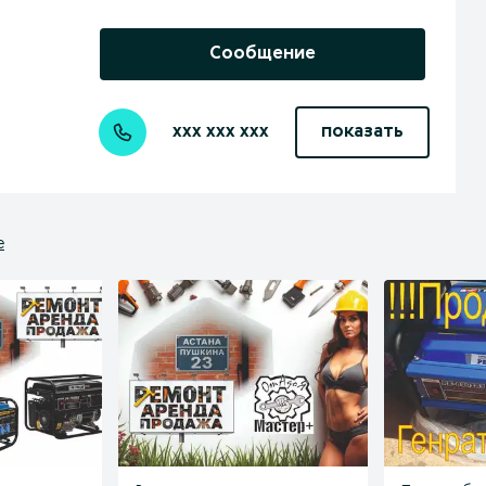
Сообщение
xxx xxx xxx
показать
е