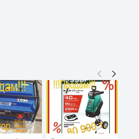
Тепловые завесы

Ремонт тепловой завесы

Обогреватели

Ремонт обогревателей

Запчасти для ремонта обогревателей

Сварочные аппараты

Компрессоры

Ремонт компрессоров

Запчасти для ремонта компрессоров

Генераторы

Ремонт генераторов

Аренда генераторов

Прокат генераторов

Запчасти для ремонта генераторов

Перфораторы

Ремонт перфораторов

Запчасти для ремонта генераторов

Отбойные молотки

Ремонт отбойных молотков

Запчасти для ремонта отбойных молотков

Гайковёрты

Ремонт гайковёртов

Запчасти для ремонта гайковёртов

Шуруповерты

Ремонт шуруповертов

Запчасти для ремонта шуруповертов

Корпуса для ремонта шуруповертов

Рыбацкие шуруповерты

Ремонт рыбацких шуруповертов

Запчасти для ремонта рыбацких шуруповертов

Корпуса для ремонта рыбацких шуруповертов

Удлинители для рыбацких шуруповёртов

Платформы для рыбацких шуруповёртов

Пчелки

Ремонт пчелки

Запчасти для ремонта пчелки

Лобзики
