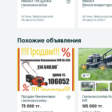
Ремонт ПРОДАЖА
Ремонт
газонокосилок
бензогенераторо
бензиновых
бензиновых
электрических
электростанций, 
Астана, Байконурский
Астана, Байконурск
аккумуляторных
генераторов
06 августа 2026 г.
06 августа 2026 г.
Похожие объявления
Продам бензиновую
Газонокосилка Hu
газонокосилку
kW
электрическую
75 000 тг.
105 000 тг.
триммера СКИДКИ