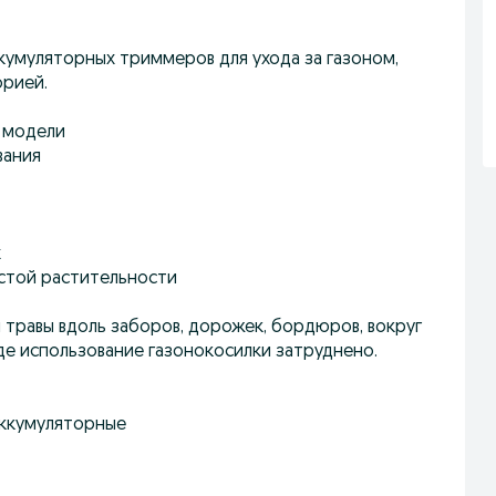
кумуляторных триммеров для ухода за газоном,
орией.
е модели
вания
х
устой растительности
 травы вдоль заборов, дорожек, бордюров, вокруг
где использование газонокосилки затруднено.
аккумуляторные