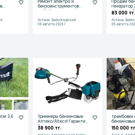
Ремонт электро и
Продам бе
в,
бензоинструментов
генератор 
любой сложности!
сварка от 8
83 000 тг
дизель
Прокат!!!
ий
Астана, Байконурский
Астана, Байк
06 августа 2026 г.
05 августа 202
ter 3,6
Триммеры бензиновые
трамбовки 
Алтеко/Alteco! Гарантия!
бензиновы
Бесплатная доставка!
электричес
38 900 тг.
150 000 тг
НДС!
вибронога 