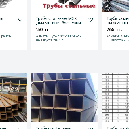
ля
Трубы стальные ВСЕХ
Трубы оцин
ДИАМЕТРОВ: бесшовные,
НИЗКИЕ ЦЕН
адочная
сварные, оцинкованные
размеры вн
150 тг.
765 тг.
ДОСТАВКА
 район
Алматы, Турксибский район
Алматы, Жет
06 августа 2026 г.
06 августа 202
ная
Труба профильная
Трубы проф