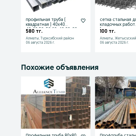
профильная труба (
сетка стальная д
квадратная ) 40х40
кладочных работ
40х20 50х50 60х40 80х80
(арматурная , кл
580 тг.
100 тг.
100х100
)
Алматы, Турксибский район
Алматы, Жетысуский
06 августа 2026 г.
06 августа 2026 г.
Похожие объявления
Профильная труба 80х80
Профтруба сталь