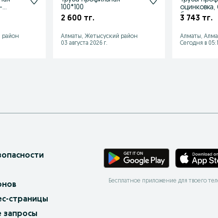
–
100*100
оцинковка,
личии,
балки
2 600 тг.
3 743 тг.
 район
Алматы, Жетысуский район
Алматы, Алм
03 августа 2026 г.
Сегодня в 05:
зопасности
Бесплатное приложение для твоего те
онов
ес-страницы
 запросы