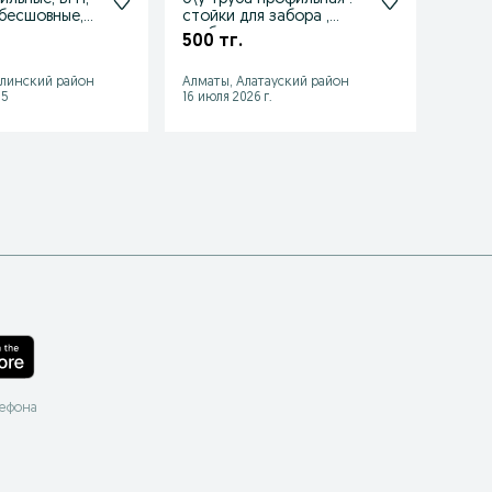
 бесшовные,
стойки для забора ,
прямо
трубы для навеса и
квадр
500 тг.
65 тг
ворот
алинский район
Алматы, Алатауский район
Алмат
15
16 июля 2026 г.
06 авгу
лефона