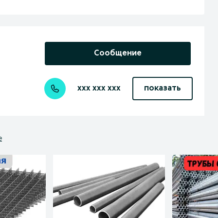
Сообщение
xxx xxx xxx
показать
е