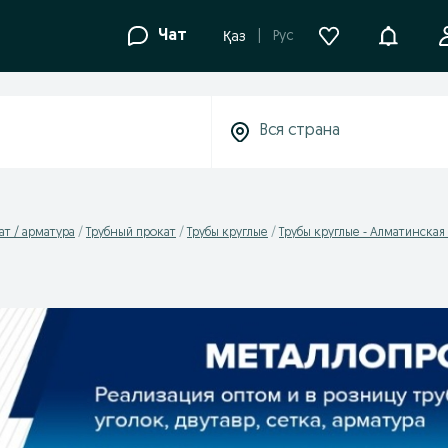
Уведомле
Чат
Рус
Қаз
т / арматура
Трубный прокат
Трубы круглые
Трубы круглые - Алматинская 