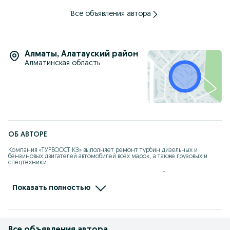
Все объявления автора
Алматы
,
Алатауский район
Алматинская область
ОБ АВТОРЕ
Компания «ТУРБООСТ КЗ» выполняет ремонт турбин дизельных и 
бензиновых двигателей автомобилей всех марок, а также грузовых и 
спецтехники.

Стоимость ремонта вас приятно удивит, так как она будет гораздо 
меньше, чем цена новой турбины. К тому же, стоимость полного 
восстановления мы озвучиваем сразу – до оформления заказа. Никаких 
Показать полностью
скрытых платежей и накруток вам платить не придется.

БЕСПЛАТНЫЕ осмотр и консультация

СЭКОНОМЬТЕ ДО 70% ОТ ЦЕНЫ НОВОЙ ТУРБИНЫ
