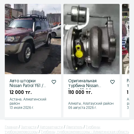
Авто шторки
Оригинальная
Pat
Nissan Patrol Y61 /
турбина Nissan
тел
Астана
Patrol RD 2.8,
авк
12 000 тг.
110 000 тг.
1 0
восстановленная с
Астана, Алматинский
Алм
гарантией
район
Алматы, Алатауский район
рай
13 июля 2026 г.
06 августа 2026 г.
30 и
Главная
Запчасти
Автозапчасти
Двигатель
Турбины,
турбокомпрессоры
Турбины, турбокомпрессоры - Алматинская область