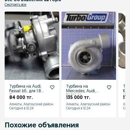
Все объявления автора
Мы выполняем следующий спектр работ:

* Проверка на стенде

Смотреть все
* Чистка турбокомпрессора

* Замена картриджа

* Замена и калибровка блока изменения угла атаки выхлопного газа

* Замена геометрии
Турбина на Audi,
Турбина на
Ту
Passat b5, для 1.8
Mercedes, Audi,
KKK
бензинового
BMW, Nissan,
Hyu
84 000 тг.
135 000 тг.
179
двигателя
Skoda, Hyundai,
Sta
Алматы, Алатауский район
Алматы, Алатауский район
Алм
Volkswagen
Сегодня в 12:24
Сегодня в 12:24
Сего
Похожие объявления