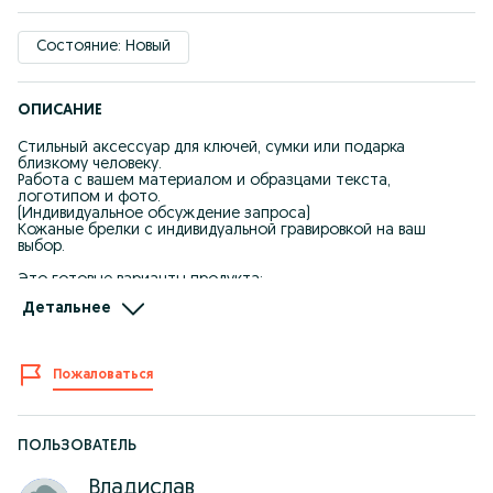
Состояние: Новый
ОПИСАНИЕ
Стильный аксессуар для ключей, сумки или подарка
близкому человеку.
Работа с вашем материалом и образцами текста,
логотипом и фото.
(Индивидуальное обсуждение запроса)
Кожаные брелки с индивидуальной гравировкой на ваш
выбор.
Это готовые варианты продукта:
Кожаные брелки с символикой футбольных клубов
Детальнее
Казахстана и Мировые Футбольные Клубы
Можно заказать через Каспи Магазин.
Ссылку можно получить написав сообщение.
Пожаловаться
Доступны команды:
* Кайрат (Алматы) Заказать можно через Kaspi Магазин —
переходите по фото на обложке.
* Астана Заказать можно через Kaspi Магазин — переходите
ПОЛЬЗОВАТЕЛЬ
по фото на обложке.
Владислав