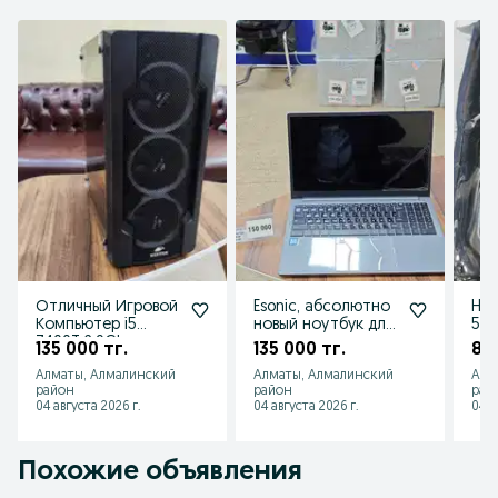
для сумок и рюкзаков
Отличный Игровой
Esonic, абсолютно
HDD
Компьютер i5
новый ноутбук для
500
7400T 2.9Ghz
захвата мира
135 000 тг.
135 000 тг.
8 0
DDR16Gb SSD256Gb
Алматы, Алмалинский
Алматы, Алмалинский
Алм
RX580
район
район
рай
04 августа 2026 г.
04 августа 2026 г.
04 а
Похожие объявления