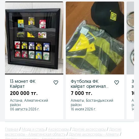
13 монет ФК
Футболка ФК
Заг
Кайрат
кайрат оригинал
зна
но без лого
200 000 тг.
7 000 тг.
10 
Астана, Алматинский
Алматы, Бостандыкский
Аст
район
район
рай
06 августа 2026 г.
16 июля 2026 г.
14 и
Главная
Мода и стиль
Аксессуары
Другие аксессуары
Другие
аксессуары - Алматинская область
Другие аксессуары - Алматы