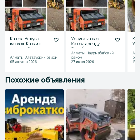
Каток. Услуга
Услуга катков.
Кат
катков. Катки в
Каток аренду.
Усл
аренду. От 3 тонн
Трамбовка катком.
т
Алматы, Наурызбайский
Алм
до 20 тонн.
Алматы, Алатауский район
район
рай
05 августа 2026 г.
27 июля 2026 г.
19 и
Похожие объявления