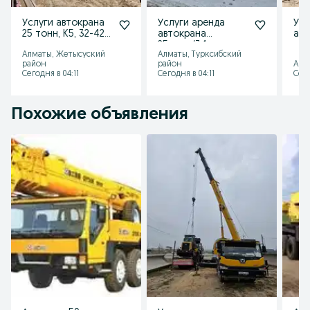
Услуги автокрана
Услуги аренда
УС
25 тонн, K5, 32-42
автокрана
авт
метра, китаец
25тонн/34 метра,
тон
Алматы, Жетысуский
Алматы, Турксибский
XCMG
XCMG китаец
район
район
Алм
Сегодня в 04:11
Сегодня в 04:11
Сего
Похожие объявления