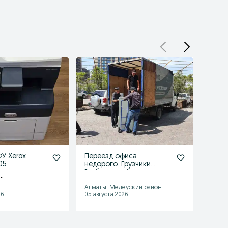
У Xerox
Переезд офиса
Офис
05
недорого. Грузчики
Грузч
Разборка мебели.
мебел
.
Большое авто
Алматы, Медеуский район
Алмат
6 г.
05 августа 2026 г.
05 авгу