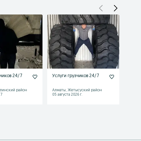
чиков 24/7
Услуги грузчиков 24/7
Грузч
Разно
алинский район
Алматы, Жетысуский район
Алмат
17
05 августа 2026 г.
Сегодн