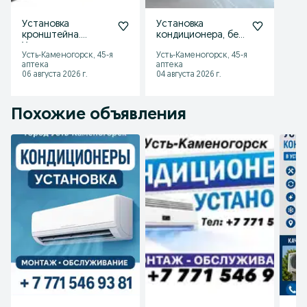
Установка
Установка
кронштейна.
кондиционера, без
Установка
пыли, с
Усть-Каменогорск, 45-я
Усть-Каменогорск, 45-я
телевизора
пылесосом.
аптека
аптека
06 августа 2026 г.
04 августа 2026 г.
Похожие объявления