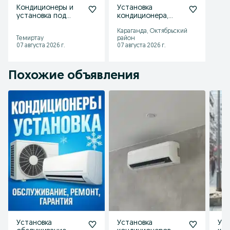
Кондиционеры и
Установка
установка под
кондиционера,
ключ
монтаж за один
Караганда, Октябрьский
час!
Темиртау
район
07 августа 2026 г.
07 августа 2026 г.
Похожие объявления
Установка
Установка
Уст