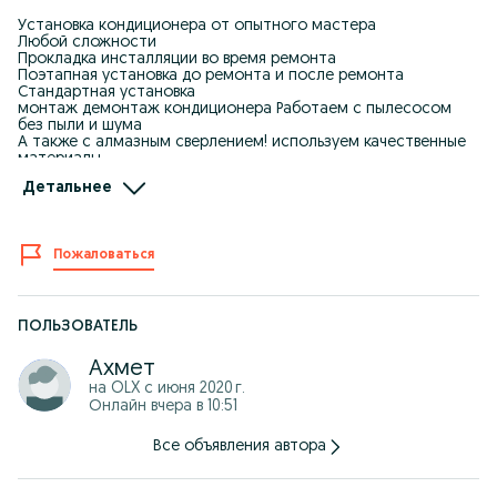
Установка кондиционера от опытного мастера
Любой сложности
Прокладка инсталляции во время ремонта
Поэтапная установка до ремонта и после ремонта
Стандартная установка
монтаж демонтаж кондиционера Работаем с пылесосом
без пыли и шума
А также с алмазным сверлением! используем качественные
материалы
Гарантия на монтаж 1 год
Детальнее
Профессиональный подход к работе
Цена качества!
Работа на совесть без обмана ! Пенсионером и инвалидов
Пожаловаться
скидка 20 %
Выезд и замер консультация бесплатно !
Работаем без выходных !
24/7 работаем без выходных
ПОЛЬЗОВАТЕЛЬ
Ахмет
на OLX с
июня 2020 г.
Онлайн вчера в 10:51
Все объявления автора