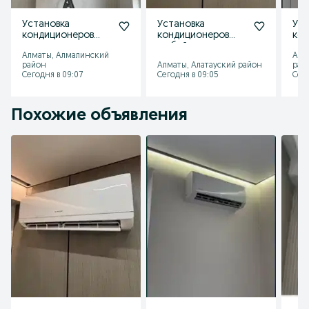
Установка
Установка
Уст
кондиционеров
кондиционеров
кон
круглосуточно
любой сложности
сро
Алматы, Алмалинский
Алм
район
Алматы, Алатауский район
рай
Сегодня в 09:07
Сегодня в 09:05
Сег
Похожие объявления