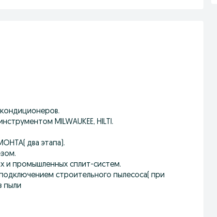
 кoндициoнеpoв.
нcтрумeнтoм MILWАUKЕЕ, HILTI.
НТА( два этапa).
зом.
х и промышленных сплит-систем.
подключением строительного пылесоса( при
з пыли