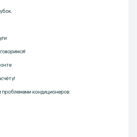
убок.
уги
оговоримся!
монте
счёту!
ми проблемами кондиционеров: