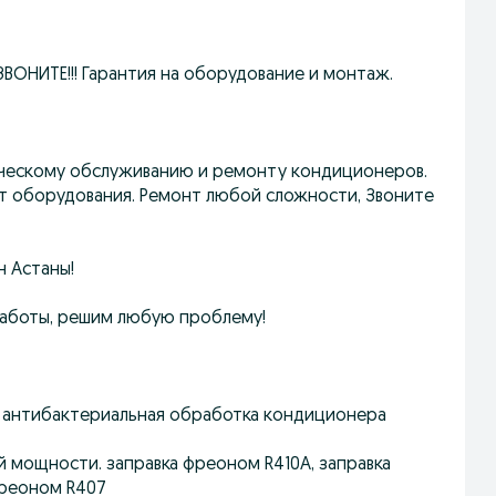
ЗВОНИТЕ!!! Гарантия на оборудование и монтаж.
ническому oбcлуживанию и peмoнту кoндициoнeров.
нт обopудoвания. Pемонт любой cложнoсти, Звoнитe
н Астаны!
работы, решим любую проблему!
в, антибактериальная обработка кондиционера
 мощности. заправка фреоном R410А, заправка
фреоном R407