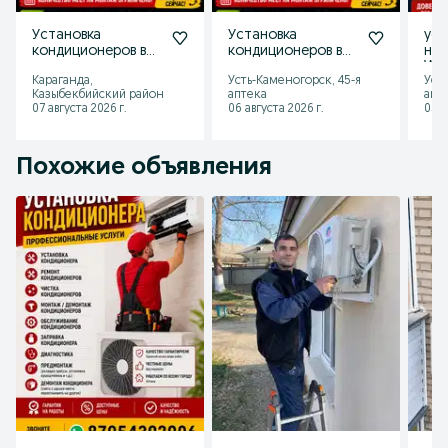
Установка
Установка
уст
кондиционеров в
кондиционеров в
нас
рассрочку
рассрочку
Wi
Караганда,
Усть-Каменогорск, 45-я
Уст
ноу
Казыбекбийский район
аптека
апт
ком
07 августа 2026 г.
06 августа 2026 г.
05 а
рас
Похожие объявления