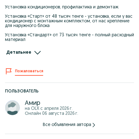
Установка кондиционеров, профилактика и демонтаж
Установка «Старт» от 48 тысяч тенге - установка, если у вас
кондиционер с монтажным комплектом, от нас крепление
для наружного блока
Установка «Стандарт» от 73 тысяч тенге - полный расходный
материал
Установка «Премиум» от 86 тысяч тенге - срочный выезд
Детальнее
мастера, полный расходный материал + профилактика
кондиционера на следующий сезон бесплатно
Гарантия на проделанные работы 1 год, в течении года
Пожаловаться
всегда можете обратиться
Есть рассрочка от Kaspi
ПОЛЬЗОВАТЕЛЬ
Амир
на OLX с
апреля 2026 г.
Онлайн 06 августа 2026 г.
Все объявления автора