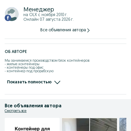
Менеджер
на OLX с
ноября 2010 г.
Онлайн 07 августа 2026 г.
Все объявления автора
ОБ АВТОРЕ
Мы занимаемся производством блок контейнеров:

- жилые контейнеры

- контейнеры под офис

- контейнер под прорабскую

- контейнеры под жилье

- вагончики 

- бытовки

Показать полностью
- вагон дома на шасси

- вагончики на колесах

Работаем официально с документами, выписываем счет фактуры, 
накладные. Производим оплаты наличными и безналичному расчету. 
Если кому нужно выписываем с НДС и без НДС.

Все объявления автора
Также сдаем в аренду:

Смотреть все
- жилые контейнеры в аренду

- вагончики жилые в аренду

Минимальный срок аренды - 1 месяца.

Осуществляем доставку по Алматы и Казахстану.