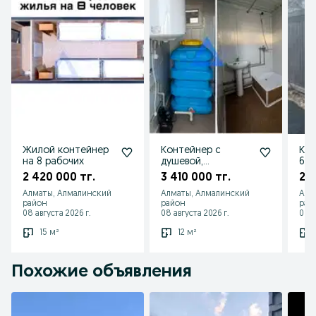
Жилой контейнер
Контейнер с
Ко
на 8 рабочих
душевой,
6,0
санузлом,
2 420 000 тг.
3 410 000 тг.
2 1
туалетом
Алматы, Алмалинский
Алматы, Алмалинский
Алм
район
район
рай
08 августа 2026 г.
08 августа 2026 г.
08 а
15 м²
12 м²
Похожие объявления