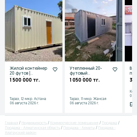
Жилой контейнер
Утепленный 20-
Ваг
20 футов |
футовый
под
Контейнер дом с
контейнер с
1 500 000 тг.
1 050 000 тг.
30
мебелью и
внутренней
санузлом
отделкой ОСБ
Кос
07 а
Тараз, 12-мкр. Астана
Тараз, 11-мкр. Жансая
06 августа 2026 г.
06 августа 2026 г.
Главная
Недвижимость
Коммерческие помещения
Продажа
Продажа - Алматинская область
Продажа - Алматы
Продажа -
Алатауский район