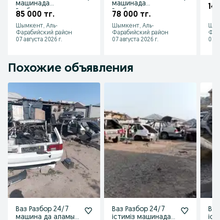
машинада
машинада
149
Разборға аламыз
Разборға аламыз
85 000 тг.
78 000 тг.
Шымкент, Аль-
Шымкент, Аль-
Шым
Фарабийский район
Фарабийский район
Фар
07 августа 2026 г.
07 августа 2026 г.
07 а
Похожие объявления
Ваз Разбор 24/7
Ваз Разбор 24/7
Ваз
машина да аламыз
істиміз машинада
іст