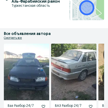
Аль-Фарабийский район
Туркестанская область
Все объявления автора
Смотреть все
Ваз Разбор 24/7
ВАЗ Разбор 24/7
Ваз