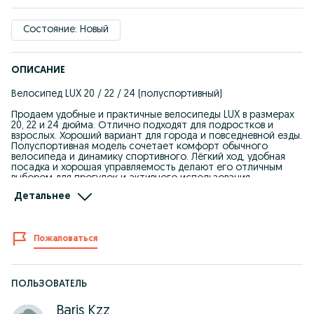
Состояние: Новый
ОПИСАНИЕ
Велосипед LUX 20 / 22 / 24 (полуспортивный)
Продаем удобные и практичные велосипеды LUX в размерах
20, 22 и 24 дюйма. Отлично подходят для подростков и
взрослых. Хороший вариант для города и повседневной езды.
Полуспортивная модель сочетает комфорт обычного
велосипеда и динамику спортивного. Лёгкий ход, удобная
посадка и хорошая управляемость делают его отличным
выбором для прогулок и активного использования.
Детальнее
Характеристики:
Тип: полуспортивный / городской
Размер колёс: 20, 22, 24 дюйма
Рама: прочная металлическая
Пожаловаться
Количество скоростей: 1–7 (в зависимости от модели)
Амортизация: передняя (в некоторых моделях)
Тормоза: ободные / дисковые (в зависимости от
комплектации)
Посадка: удобная, универсальная
ПОЛЬЗОВАТЕЛЬ
Подходит для роста:
20" — примерно 115–135 см
Baris Kzz