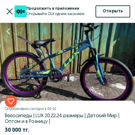
Продолжить в приложении
Открыть
Открывайте OLX одним касанием
Опубликовано
сегодня в 06:02
Велосипеды | LUX 20,22,24 размеры | Детский Мир |
Оптом и в Розницу |
30 000 тг.