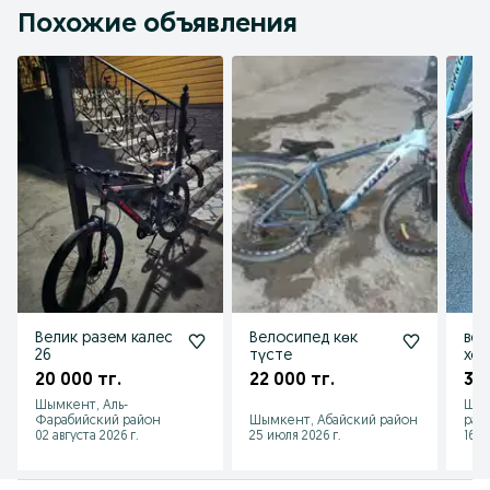
Похожие объявления
Велик разем калес
Велосипед көк
вел
26
түсте
хо
сро
20 000 тг.
22 000 тг.
30 
Шымкент, Аль-
Шым
Фарабийский район
Шымкент, Абайский район
рай
02 августа 2026 г.
25 июля 2026 г.
16 и