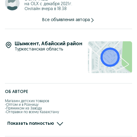
22" — примерно 130–150 см
на OLX с
декабря 2021 г.
24" — примерно 140–165 см
Онлайн вчера в 18:38
Максимальная нагрузка: до 80–100 кг
Все объявления автора
Шымкент
,
Абайский район
Туркестанская область
ОБ АВТОРЕ
Магазин детских товаров 

-Оптом и в Розницу

-Прямиком из Завода

-Отправки по всему Казахстану

-Kaspi рассрочка, Red есть

-Самовызов адрес: Жандарбекова 93

-Без выходных с 10:00-22:00

Показать полностью
-Доставка по городу Шымкент бесплатно