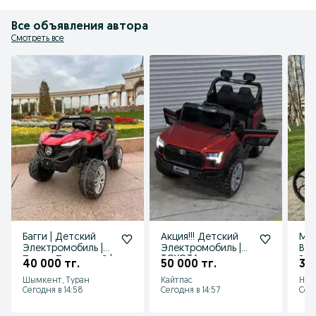
Все объявления автора
Смотреть все
Багги | Детский
Акция!!! Детский
Мег
Электромобиль |
Электромобиль |
Вел
Полно Приводный |
TOYOTA
Ве
40 000 тг.
50 000 тг.
38 
Яркий и
Внедорожник | По
спо
Шымкент, Туран
Кайтпас
Нур
Насыщенный!
Оптовой Цене!
Опт
Сегодня в 14:58
Сегодня в 14:57
Сего
роз