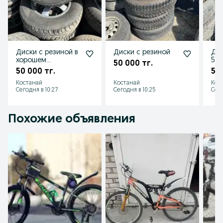
Диски с резиной в
Диски с резиной
Дис
хорошем
5/1
50 000 тг.
состоянии
50 000 тг.
50 
Костанай
Костанай
Кос
Сегодня в 10:27
Сегодня в 10:25
Сего
Похожие объявления