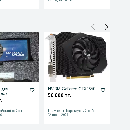
1
Сегодня в 07:41
Сегодн
 для
NVIDIA GeForce GTX 1650
Видео
нера
50 000 тг.
85 0
.
Шымке
айский район
Шымкент, Каратауский район
район
6 г.
12 июля 2026 г.
28 июл