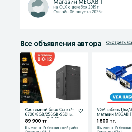
Магазин MEGABIT
на OLX с
декабря 2019 г.
Онлайн 06 августа 2026 г.
Все объявления автора
Смотреть вс
Системный блок Core i7-
VGA кабель 1,5м/
6700/8GB/256GB-SSD! В
Магазин MEGABIT
рассрочку 0-0-12!
89 900 тг.
1 600 тг.
Шымкент, Енбекшинский район
Шымкент, Енбекшин