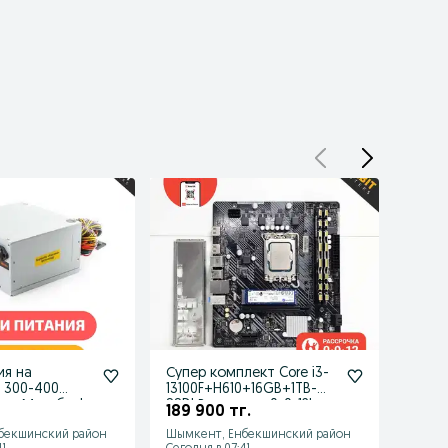
ия на
Супер комплект Core i3-
Игро
 300-400
13100F+H610+16GB+1TB-
Core 
зин Мегабит!
SSD! Рассрочка 0-0-12!
4GB! 
189 900 тг.
194 
бекшинский район
Шымкент, Енбекшинский район
Шымке