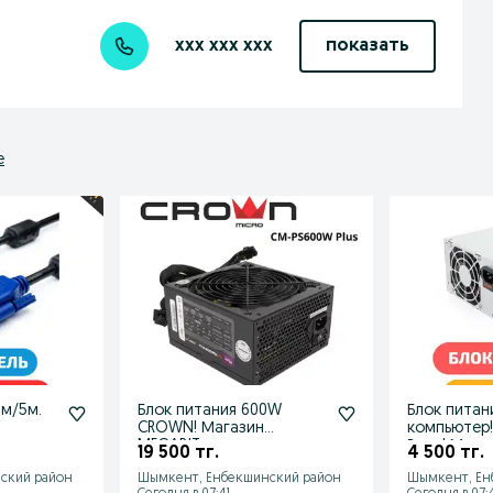
xxx xxx xxx
показать
е
3м/5м.
Блок питания 600W
Блок питан
CROWN! Магазин
компьютер!
MEGABIT
Ватт! Мага
19 500 тг.
4 500 тг.
ский район
Шымкент, Енбекшинский район
Шымкент, Ен