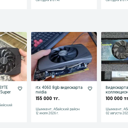
Сегодня в 07:41
Сегодня в 07:4
BYTE
rtx 4060 8gb видеокарта
Видеокарта
 Super
nvidia
коллекцио
155 000 тг.
100 000 тг
бийский
Шымкент, Абайский район
Шымкент, Аб
12 июля 2026 г.
02 августа 202