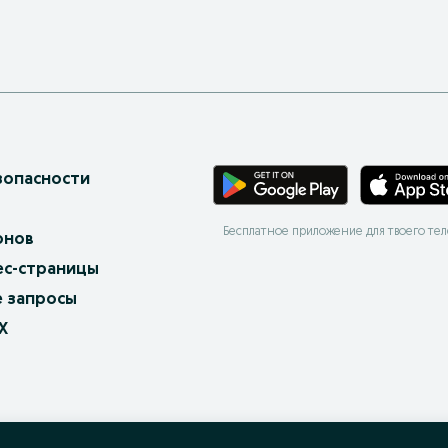
зопасности
Бесплатное приложение для твоего те
онов
ес-страницы
 запросы
X